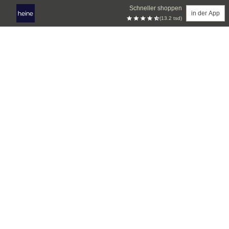
Schneller shoppen
in der App
(13.2 tsd)
Zum Hauptinhalt springen