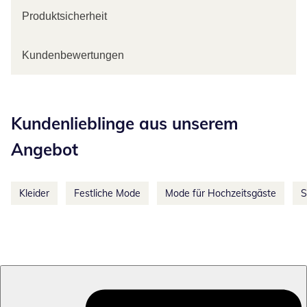
Produktsicherheit
Kundenbewertungen
Kategorie-Empfehlungen überspringen
Kundenlieblinge aus unserem
Angebot
Kleider
Festliche Mode
Mode für Hochzeitsgäste
S