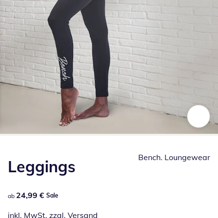
Zum Vergrößern auf das Bild klicken
Bench. Loungewear
Leggings
24,99 €
24,99 €
Sale
ab
inkl. MwSt. zzgl.
Versand