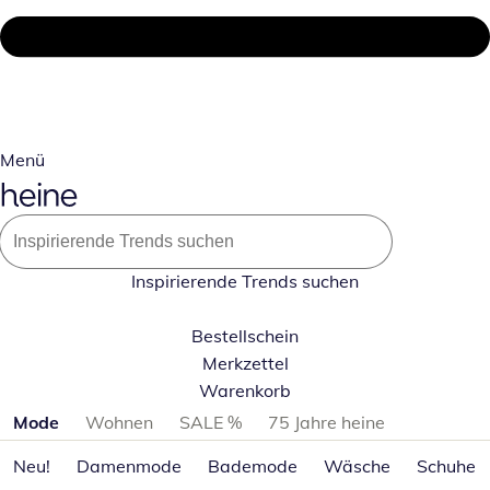
Menü
Inspirierende Trends suchen
Bestellschein
Merkzettel
Warenkorb
Produktkategorien überspringen
Mode
Wohnen
SALE %
75 Jahre heine
Neu!
Damenmode
Bademode
Wäsche
Schuhe