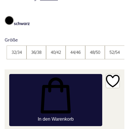
schwarz
Größe
32/34
36/38
40/42
44/46
48/50
52/54
In den Warenkorb