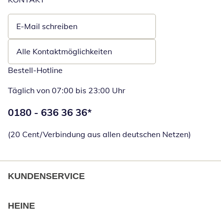
E-Mail schreiben
Öffnet E-Mail-Client
Alle Kontaktmöglichkeiten
Bestell-Hotline
Täglich von 07:00 bis 23:00 Uhr
Telefonnummer:
0180 - 636 36 36
*
Öffnet Telefon
(20 Cent/Verbindung aus allen deutschen Netzen)
KUNDENSERVICE
HEINE