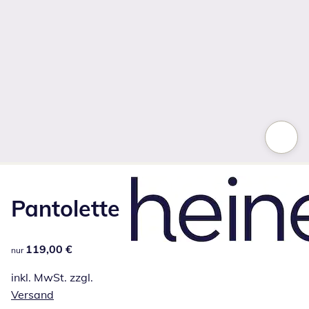
Zum Vergrößern auf das Bild klicken
Pantolette
119,00 €
119,00 €
nur
inkl. MwSt. zzgl.
Versand