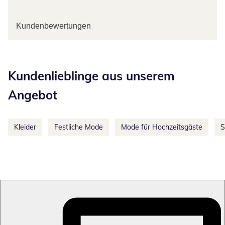
Kundenbewertungen
Kategorie-Empfehlungen überspringen
Kundenlieblinge aus unserem
Angebot
Kleider
Festliche Mode
Mode für Hochzeitsgäste
S