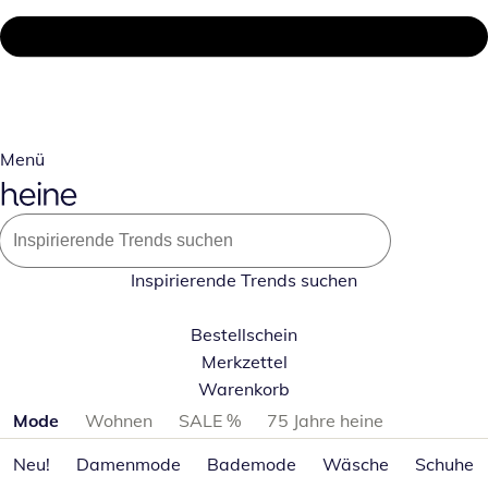
Menü
Inspirierende Trends suchen
Bestellschein
Merkzettel
Warenkorb
Produktkategorien überspringen
Mode
Wohnen
SALE %
75 Jahre heine
Neu!
Damenmode
Bademode
Wäsche
Schuhe