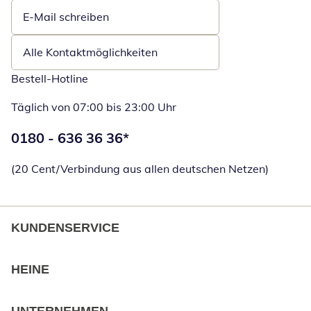
E-Mail schreiben
Öffnet E-Mail-Client
Alle Kontaktmöglichkeiten
Bestell-Hotline
Täglich von 07:00 bis 23:00 Uhr
Telefonnummer:
0180 - 636 36 36
*
Öffnet Telefon
(20 Cent/Verbindung aus allen deutschen Netzen)
KUNDENSERVICE
HEINE