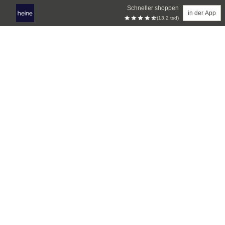
Schneller shoppen
in der App
(13.2 tsd)
Zum Hauptinhalt springen