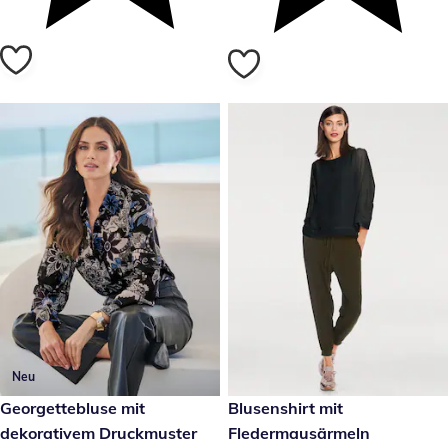
Neu
39,99 €
Georgettebluse mit
49,99 €
Blusenshirt mit
dekorativem Druckmuster
Fledermausärmeln