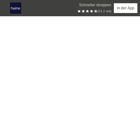
Schneller shoppen
in der App
(13.2 tsd)
Zum Hauptinhalt springen