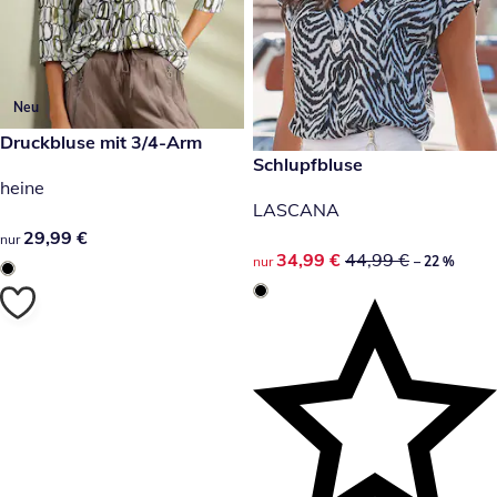
Neu
29,99 €
Druckbluse mit 3/4-Arm
reduzierter Preis 34,99 €, vor
Schlupfbluse
-22 %
heine
LASCANA
29,99 €
29,99 €
nur
reduzierter Preis 34,99 €, vor
34,99 €
44,99 €
nur
– 22 %