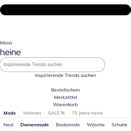
Menü
Inspirierende Trends suchen
Bestellschein
Merkzettel
Warenkorb
Produktkategorien überspringen
Mode
Wohnen
SALE %
75 Jahre heine
Neu!
Damenmode
Bademode
Wäsche
Schuhe