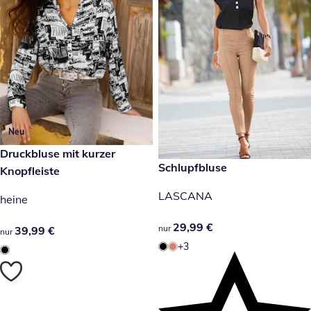
Neu
39,99 €
Druckbluse mit kurzer
29,99 €
Schlupfbluse
Knopfleiste
LASCANA
heine
29,99 €
29,99 €
nur
39,99 €
39,99 €
nur
+3