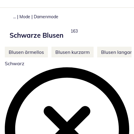
|
|
...
Mode
Damenmode
Produkte
163
Schwarze Blusen
Weitere Kategorien überspringen
Blusen ärmellos
Blusen kurzarm
Blusen langar
Schwarz