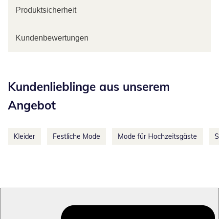
Produktsicherheit
Kundenbewertungen
Kategorie-Empfehlungen überspringen
Kundenlieblinge aus unserem
Angebot
Kleider
Festliche Mode
Mode für Hochzeitsgäste
S