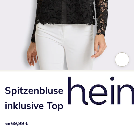
Zum Vergrößern auf das Bild klicken
Spitzenbluse
inklusive Top
69,99 €
69,99 €
nur