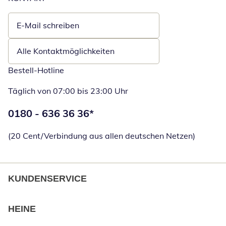
E-Mail schreiben
Öffnet E-Mail-Client
Alle Kontaktmöglichkeiten
Bestell-Hotline
Täglich von 07:00 bis 23:00 Uhr
Telefonnummer:
0180 - 636 36 36
*
Öffnet Telefon
(20 Cent/Verbindung aus allen deutschen Netzen)
KUNDENSERVICE
HEINE