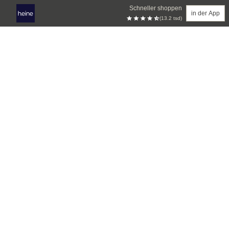
Schneller shoppen
in der App
(13.2 tsd)
Zum Hauptinhalt springen