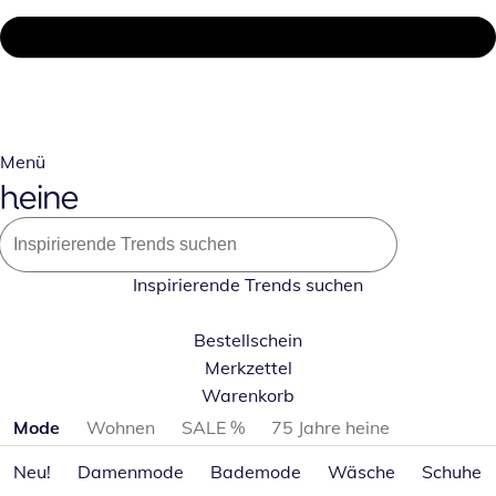
Menü
Inspirierende Trends suchen
Bestellschein
Merkzettel
Warenkorb
Produktkategorien überspringen
Mode
Wohnen
SALE %
75 Jahre heine
Neu!
Damenmode
Bademode
Wäsche
Schuhe