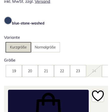
inkl. MwSt. zzgl.
Versand
blue-stone-washed
Variante
Kurzgröße
Normalgröße
Größe
19
20
21
22
23
24
25