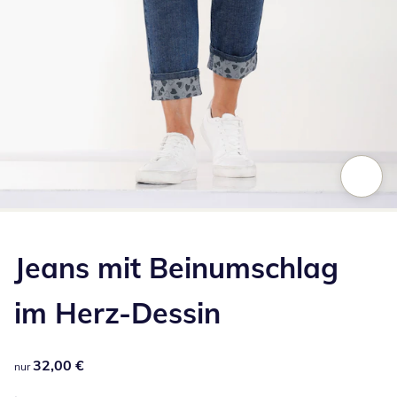
Zum Vergrößern auf das Bild klicken
Jeans mit Beinumschlag
im Herz-Dessin
32,00 €
32,00 €
nur