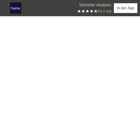
Schneller shoppen
in der App
(13.2 tsd)
Zum Hauptinhalt springen