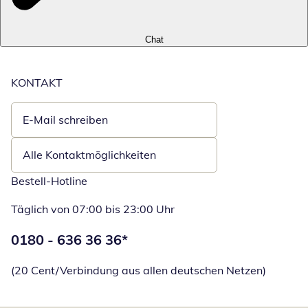
Chat
KONTAKT
E-Mail schreiben
Öffnet E-Mail-Client
Alle Kontaktmöglichkeiten
Bestell-Hotline
Täglich von 07:00 bis 23:00 Uhr
Telefonnummer:
0180 - 636 36 36
*
Öffnet Telefon
(20 Cent/Verbindung aus allen deutschen Netzen)