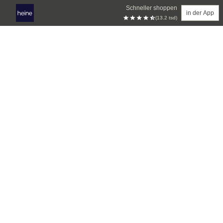
Schneller shoppen
in der App
(13.2 tsd)
Zum Hauptinhalt springen