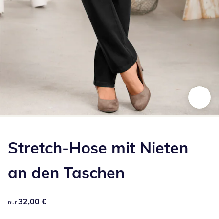
Zum Vergrößern auf das Bild klicken
Stretch-Hose mit Nieten
an den Taschen
32,00 €
32,00 €
nur