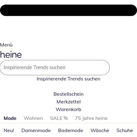
Menü
Inspirierende Trends suchen
Bestellschein
Merkzettel
Warenkorb
Produktkategorien überspringen
Mode
Wohnen
SALE %
75 Jahre heine
Neu!
Damenmode
Bademode
Wäsche
Schuhe