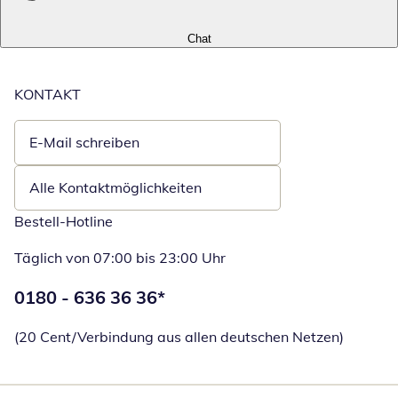
Chat
KONTAKT
E-Mail schreiben
Öffnet E-Mail-Client
Alle Kontaktmöglichkeiten
Bestell-Hotline
Täglich von 07:00 bis 23:00 Uhr
Telefonnummer:
0180 - 636 36 36
*
Öffnet Telefon
(20 Cent/Verbindung aus allen deutschen Netzen)