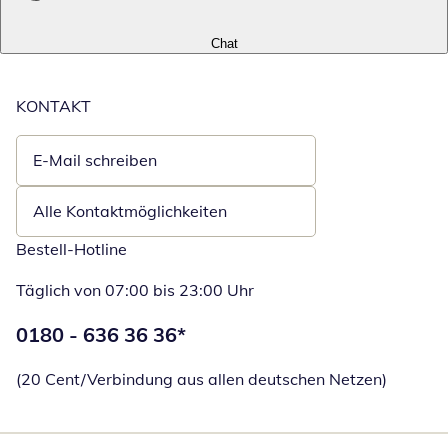
Chat
KONTAKT
E-Mail schreiben
Öffnet E-Mail-Client
Alle Kontaktmöglichkeiten
Bestell-Hotline
Täglich von 07:00 bis 23:00 Uhr
Telefonnummer:
0180 - 636 36 36
*
Öffnet Telefon
(20 Cent/Verbindung aus allen deutschen Netzen)