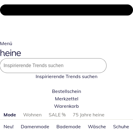
Menü
Inspirierende Trends suchen
Bestellschein
Merkzettel
Warenkorb
Produktkategorien überspringen
Mode
Wohnen
SALE %
75 Jahre heine
Neu!
Damenmode
Bademode
Wäsche
Schuhe