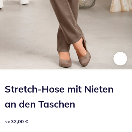
Zum Vergrößern auf das Bild klicken
Stretch-Hose mit Nieten
an den Taschen
32,00 €
32,00 €
nur