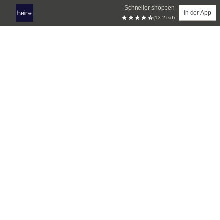
Schneller shoppen
in der App
(13.2 tsd)
Zum Hauptinhalt springen