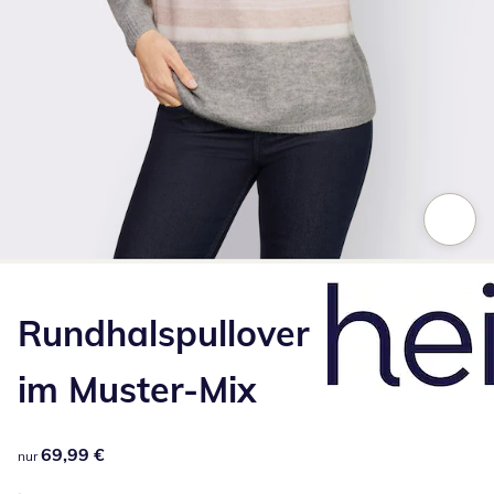
Zum Vergrößern auf das Bild klicken
Rundhalspullover
im Muster-Mix
69,99 €
69,99 €
nur