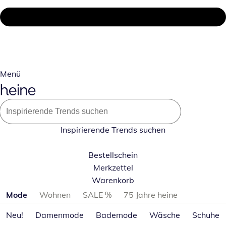
Menü
Inspirierende Trends suchen
Bestellschein
Merkzettel
Warenkorb
Produktkategorien überspringen
Mode
Wohnen
SALE %
75 Jahre heine
Neu!
Damenmode
Bademode
Wäsche
Schuhe