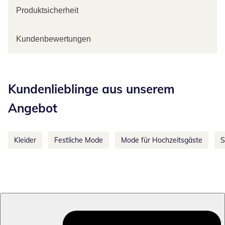
Produktsicherheit
Kundenbewertungen
Kategorie-Empfehlungen überspringen
Kundenlieblinge aus unserem
Angebot
Kleider
Festliche Mode
Mode für Hochzeitsgäste
S