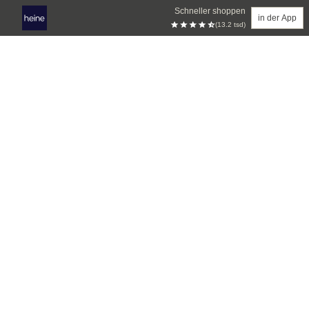
Schneller shoppen
in der App
(13.2 tsd)
Zum Hauptinhalt springen