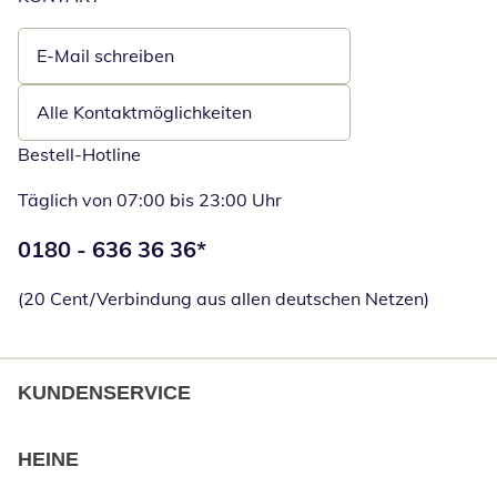
E-Mail schreiben
Öffnet E-Mail-Client
Alle Kontaktmöglichkeiten
Bestell-Hotline
Täglich von 07:00 bis 23:00 Uhr
Telefonnummer:
0180 - 636 36 36
*
Öffnet Telefon
(20 Cent/Verbindung aus allen deutschen Netzen)
KUNDENSERVICE
HEINE