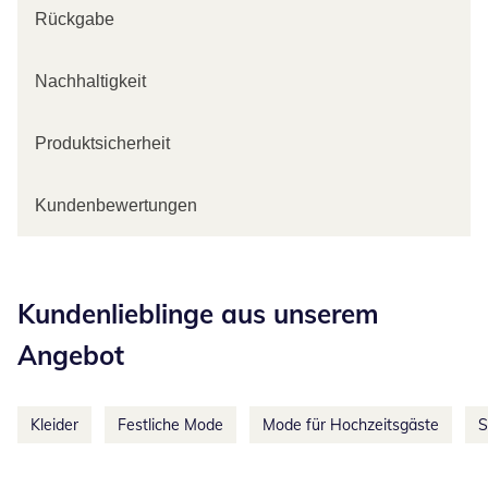
Rückgabe
Nachhaltigkeit
Produktsicherheit
Kundenbewertungen
Kategorie-Empfehlungen überspringen
Kundenlieblinge aus unserem
Angebot
Kleider
Festliche Mode
Mode für Hochzeitsgäste
S