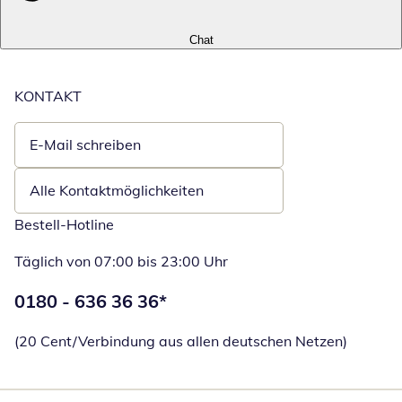
Chat
KONTAKT
E-Mail schreiben
Öffnet E-Mail-Client
Alle Kontaktmöglichkeiten
Bestell-Hotline
Täglich von 07:00 bis 23:00 Uhr
Telefonnummer:
0180 - 636 36 36
*
Öffnet Telefon
(20 Cent/Verbindung aus allen deutschen Netzen)