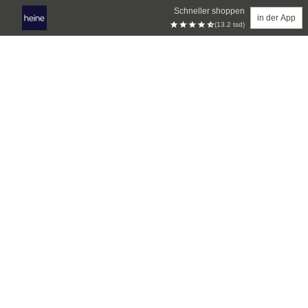
Schneller shoppen
in der App
(13.2 tsd)
Zum Hauptinhalt springen