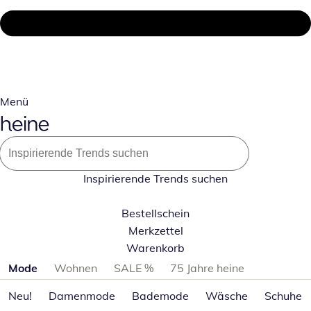
Menü
Inspirierende Trends suchen
Bestellschein
Merkzettel
Warenkorb
Produktkategorien überspringen
Mode
Wohnen
SALE %
75 Jahre heine
Neu!
Damenmode
Bademode
Wäsche
Schuhe