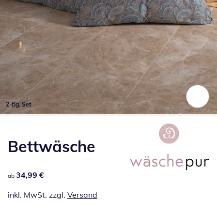
2-tlg. Set
Zum Vergrößern auf das Bild klicken
Bettwäsche
34,99 €
34,99 €
ab
inkl. MwSt. zzgl.
Versand