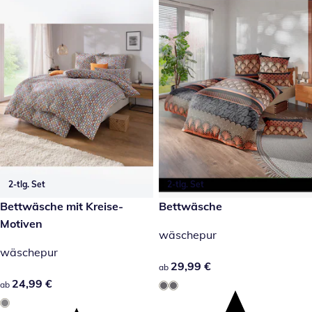
2-tlg. Set
2-tlg. Set
24,99 €
Bettwäsche mit Kreise-
29,99 €
Bettwäsche
Motiven
wäschepur
wäschepur
29,99 €
29,99 €
ab
24,99 €
24,99 €
ab