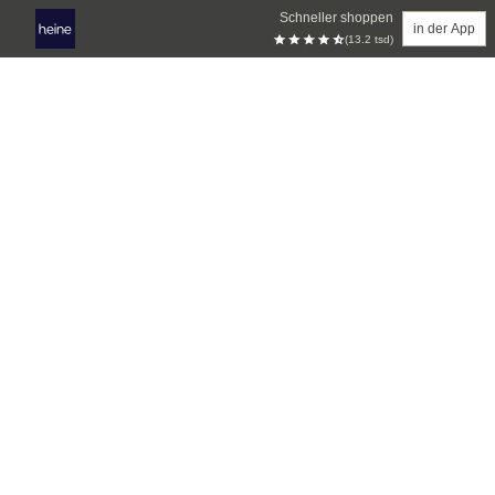
Schneller shoppen
in der App
(13.2 tsd)
Zum Hauptinhalt springen