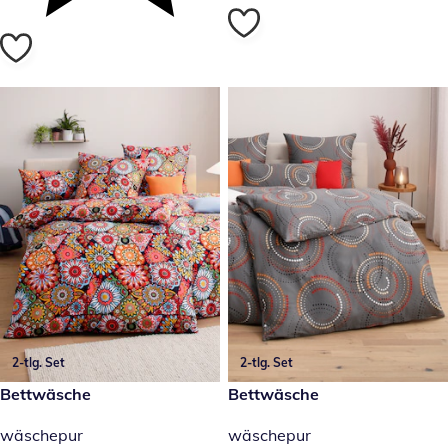
2-tlg. Set
2-tlg. Set
29,99 €
Bettwäsche
29,99 €
Bettwäsche
wäschepur
wäschepur