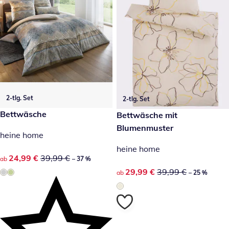
2-tlg. Set
2-tlg. Set
reduzierter Preis 24,99 €, vorheriger Preis: 39,99 €
Bettwäsche
reduzierter Preis 29,99 €, vor
Bettwäsche mit
-37 %
-25 %
Blumenmuster
heine home
heine home
reduzierter Preis 24,99 €, vorheriger Preis: 39,99 €
24,99 €
39,99 €
ab
– 37 %
reduzierter Preis 29,99 €, vor
29,99 €
39,99 €
ab
– 25 %