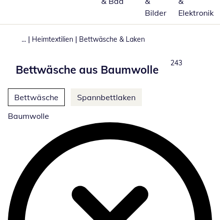
& Bad
&
&
Bilder
Elektronik
|
|
...
Heimtextilien
Bettwäsche & Laken
Produkte
243
Bettwäsche aus Baumwolle
Weitere Kategorien überspringen
Bettwäsche
Spannbettlaken
Baumwolle