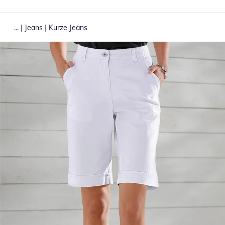
|
|
...
Jeans
Kurze Jeans