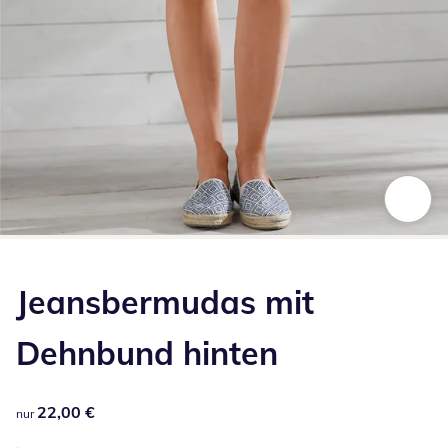
Zum Vergrößern auf das Bild klicken
Jeansbermudas mit
Dehnbund hinten
22,00 €
22,00 €
nur