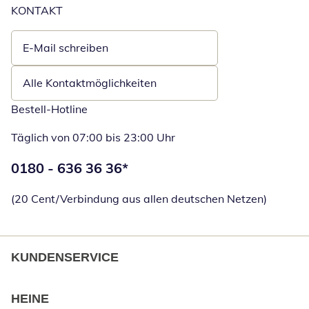
KONTAKT
E-Mail schreiben
Öffnet E-Mail-Client
Alle Kontaktmöglichkeiten
Bestell-Hotline
Täglich von 07:00 bis 23:00 Uhr
Telefonnummer:
0180 - 636 36 36
*
Öffnet Telefon
(20 Cent/Verbindung aus allen deutschen Netzen)
KUNDENSERVICE
HEINE