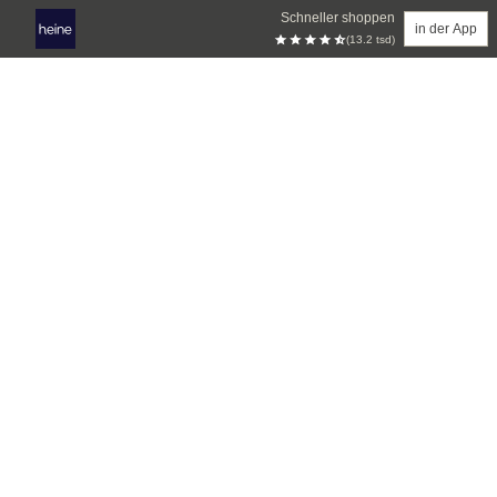
Schneller shoppen
in der App
(13.2 tsd)
Zum Hauptinhalt springen