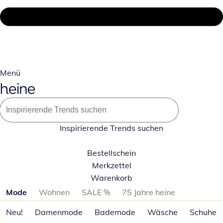
Menü
Inspirierende Trends suchen
Bestellschein
Merkzettel
Warenkorb
Produktkategorien überspringen
Mode
Wohnen
SALE %
75 Jahre heine
Neu!
Damenmode
Bademode
Wäsche
Schuhe