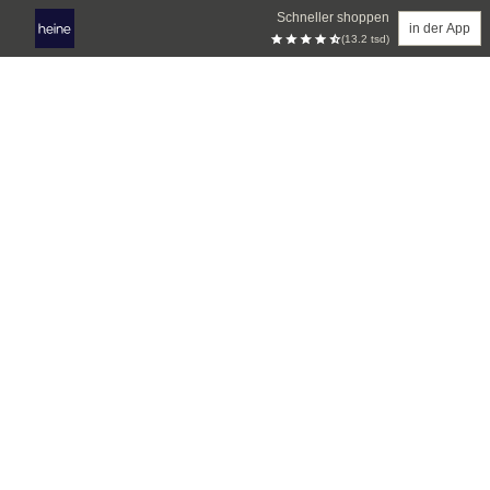
Schneller shoppen
in der App
(13.2 tsd)
Zum Hauptinhalt springen