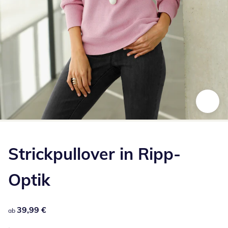
Zum Vergrößern auf das Bild klicken
Strickpullover in Ripp-
Optik
39,99 €
39,99 €
ab