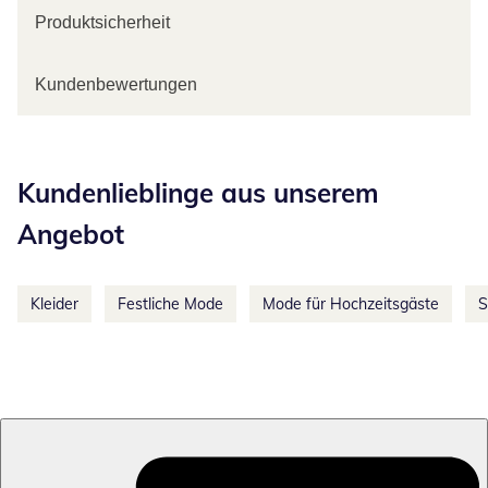
Produktsicherheit
Kundenbewertungen
Kategorie-Empfehlungen überspringen
Kundenlieblinge aus unserem
Angebot
Kleider
Festliche Mode
Mode für Hochzeitsgäste
S