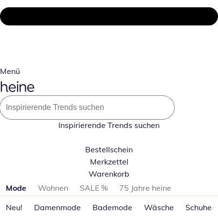
Menü
Inspirierende Trends suchen
Bestellschein
Merkzettel
Warenkorb
Produktkategorien überspringen
Mode
Wohnen
SALE %
75 Jahre heine
Neu!
Damenmode
Bademode
Wäsche
Schuhe