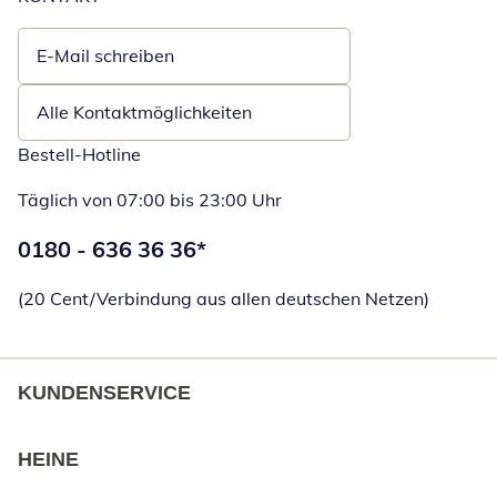
E-Mail schreiben
Öffnet E-Mail-Client
Alle Kontaktmöglichkeiten
Bestell-Hotline
Täglich von 07:00 bis 23:00 Uhr
Telefonnummer:
0180 - 636 36 36
*
Öffnet Telefon
(20 Cent/Verbindung aus allen deutschen Netzen)
KUNDENSERVICE
HEINE