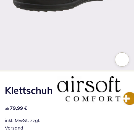
Zum Vergrößern auf das Bild klicken
Klettschuh
79,99 €
79,99 €
ab
inkl. MwSt. zzgl.
Versand