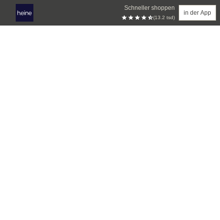
Schneller shoppen
in der App
(13.2 tsd)
Zum Hauptinhalt springen