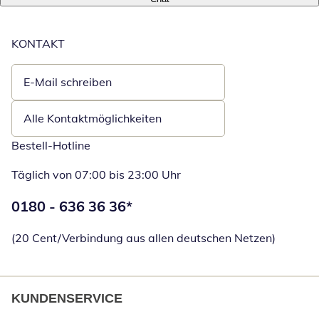
KONTAKT
E-Mail schreiben
Öffnet E-Mail-Client
Alle Kontaktmöglichkeiten
Bestell-Hotline
Täglich von 07:00 bis 23:00 Uhr
Telefonnummer:
0180 - 636 36 36
*
Öffnet Telefon
(20 Cent/Verbindung aus allen deutschen Netzen)
KUNDENSERVICE