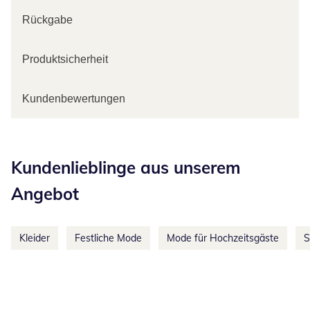
Rückgabe
Produktsicherheit
Kundenbewertungen
Kategorie-Empfehlungen überspringen
Kundenlieblinge aus unserem
Angebot
Kleider
Festliche Mode
Mode für Hochzeitsgäste
S