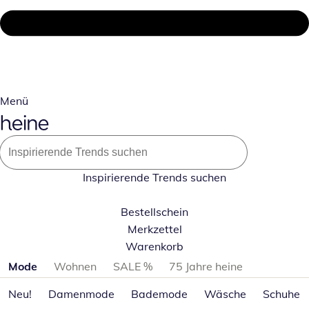
Menü
Inspirierende Trends suchen
Bestellschein
Merkzettel
Warenkorb
Produktkategorien überspringen
Mode
Wohnen
SALE %
75 Jahre heine
Neu!
Damenmode
Bademode
Wäsche
Schuhe