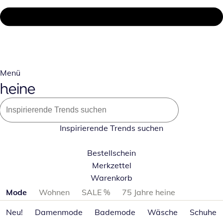
Menü
Inspirierende Trends suchen
Bestellschein
Merkzettel
Warenkorb
Produktkategorien überspringen
Mode
Wohnen
SALE %
75 Jahre heine
Neu!
Damenmode
Bademode
Wäsche
Schuhe