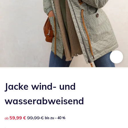
Zum Vergrößern auf das Bild klicken
Jacke wind- und
wasserabweisend
reduzierter Preis 59,99 €, vorheriger Preis: 99,99 €
59,99 €
99,99 €
bis zu – 40 %
ab