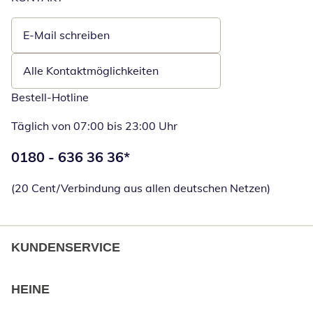
E-Mail schreiben
Öffnet E-Mail-Client
Alle Kontaktmöglichkeiten
Bestell-Hotline
Täglich von 07:00 bis 23:00 Uhr
Telefonnummer:
0180 - 636 36 36
*
Öffnet Telefon
(20 Cent/Verbindung aus allen deutschen Netzen)
KUNDENSERVICE
HEINE