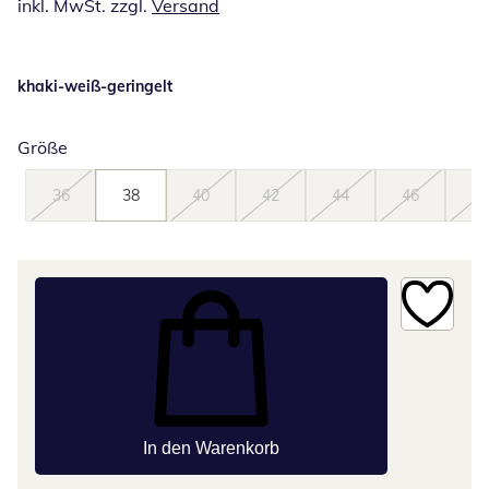
inkl. MwSt. zzgl.
Versand
khaki-weiß-geringelt
Größe
36
38
40
42
44
46
48
In den Warenkorb