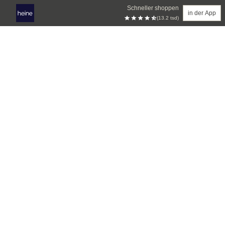
Schneller shoppen
in der App
(13.2 tsd)
Zum Hauptinhalt springen