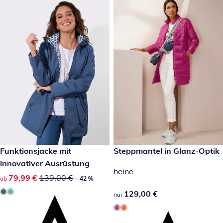
reduzierter Preis 79,99 €, vorheriger Preis: 139,00 €
Funktionsjacke mit
129,00 €
Steppmantel in Glanz-Optik
-42 %
innovativer Ausrüstung
heine
reduzierter Preis 79,99 €, vorheriger Preis: 139,00 €
79,99 €
139,00 €
ab
– 42 %
129,00 €
129,00 €
nur