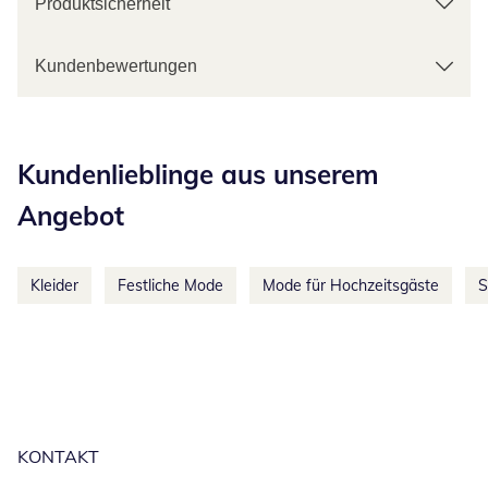
Produktsicherheit
Kundenbewertungen
Kategorie-Empfehlungen überspringen
Kundenlieblinge aus unserem
Angebot
Kleider
Festliche Mode
Mode für Hochzeitsgäste
S
KONTAKT