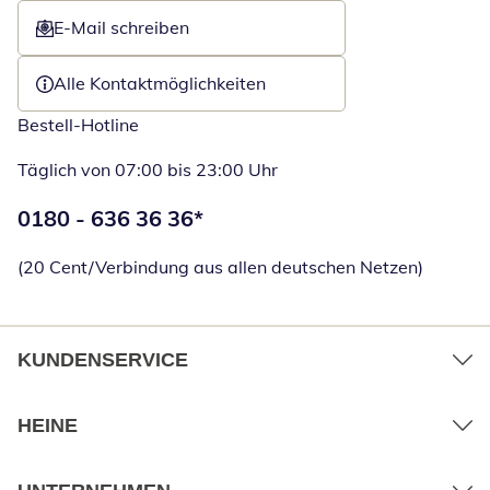
E-Mail schreiben
Öffnet E-Mail-Client
Alle Kontaktmöglichkeiten
Bestell-Hotline
Täglich von 07:00 bis 23:00 Uhr
Telefonnummer:
0180 - 636 36 36
*
Öffnet Telefon
(20 Cent/Verbindung aus allen deutschen Netzen)
KUNDENSERVICE
HEINE