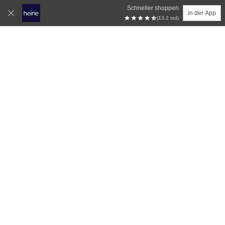
Schneller shoppen
in der App
(13.2 tsd)
Zum Hauptinhalt springen