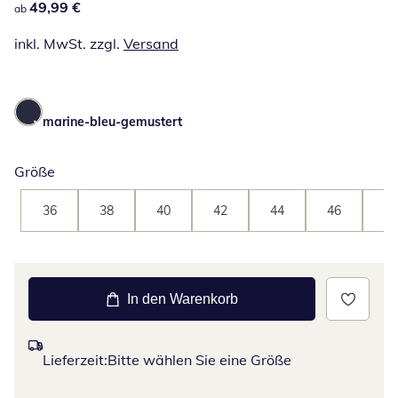
49,99 €
49,99 €
ab
inkl. MwSt. zzgl.
Versand
marine-bleu-gemustert
Größe
36
38
40
42
44
46
48
In den Warenkorb
Lieferzeit:
Bitte wählen Sie eine Größe