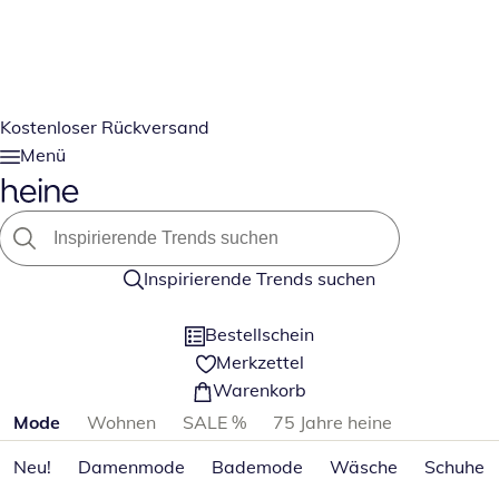
Kostenloser Rückversand
Menü
Inspirierende Trends suchen
Bestellschein
Merkzettel
Warenkorb
Produktkategorien überspringen
Mode
Wohnen
SALE %
75 Jahre heine
Neu!
Damenmode
Bademode
Wäsche
Schuhe