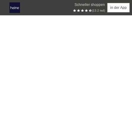
Schneller shoppen
in der App
(13.2 tsd)
Zum Hauptinhalt springen