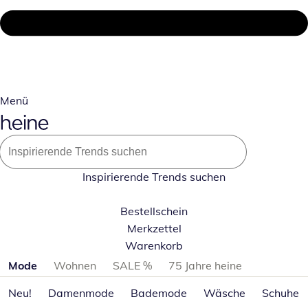
Menü
Inspirierende Trends suchen
Bestellschein
Merkzettel
Warenkorb
Produktkategorien überspringen
Mode
Wohnen
SALE %
75 Jahre heine
Neu!
Damenmode
Bademode
Wäsche
Schuhe