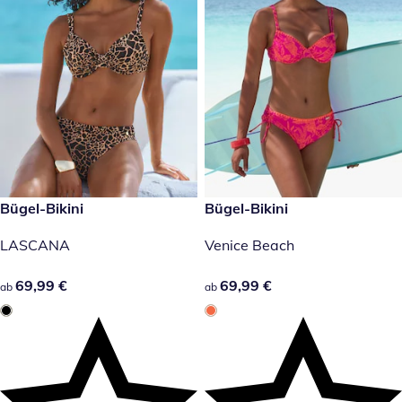
69,99 €
Bügel-Bikini
69,99 €
Bügel-Bikini
LASCANA
Venice Beach
69,99 €
69,99 €
69,99 €
69,99 €
ab
ab