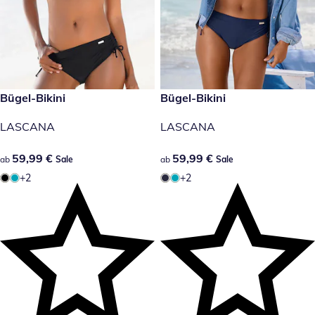
59,99 €
Bügel-Bikini
59,99 €
Bügel-Bikini
Sale
Sale
LASCANA
LASCANA
59,99 €
59,99 €
59,99 €
59,99 €
ab
Sale
ab
Sale
+2
+2