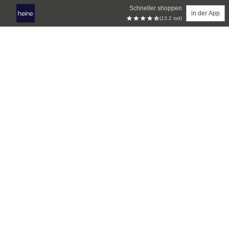
Schneller shoppen
in der App
(13.2 tsd)
Zum Hauptinhalt springen