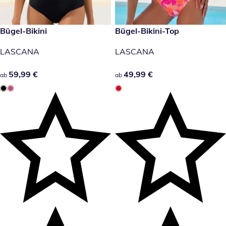
59,99 €
Bügel-Bikini
49,99 €
Bügel-Bikini-Top
LASCANA
LASCANA
59,99 €
59,99 €
49,99 €
49,99 €
ab
ab