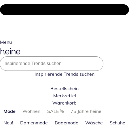
Menü
Inspirierende Trends suchen
Bestellschein
Merkzettel
Warenkorb
Produktkategorien überspringen
Mode
Wohnen
SALE %
75 Jahre heine
Neu!
Damenmode
Bademode
Wäsche
Schuhe