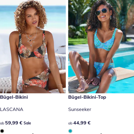
59,99 €
Bügel-Bikini
44,99 €
Bügel-Bikini-Top
Sale
LASCANA
Sunseeker
59,99 €
59,99 €
44,99 €
44,99 €
ab
Sale
ab