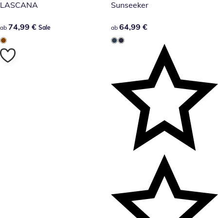
LASCANA
Sunseeker
74,99 €
74,99 €
64,99 €
64,99 €
ab
Sale
ab