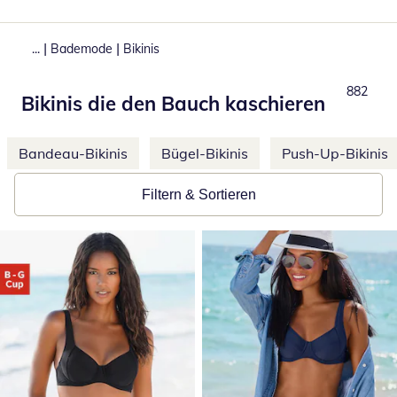
|
|
...
Bademode
Bikinis
Produkt
882
Bikinis die den Bauch kaschieren
Weitere Kategorien überspringen
Bandeau-Bikinis
Bügel-Bikinis
Push-Up-Bikinis
Filtern & Sortieren