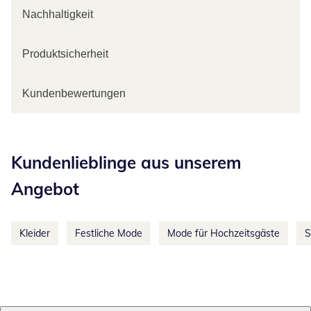
Nachhaltigkeit
Produktsicherheit
Kundenbewertungen
Kategorie-Empfehlungen überspringen
Kundenlieblinge aus unserem
Angebot
Kleider
Festliche Mode
Mode für Hochzeitsgäste
S