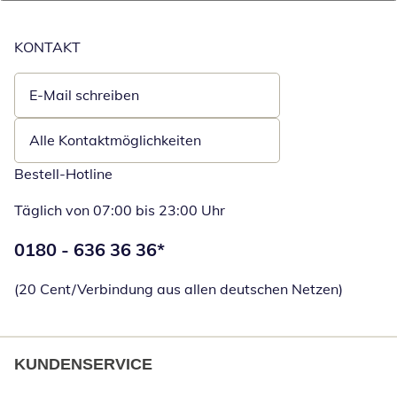
KONTAKT
E-Mail schreiben
Öffnet E-Mail-Client
Alle Kontaktmöglichkeiten
Bestell-Hotline
Täglich von 07:00 bis 23:00 Uhr
Telefonnummer:
0180 - 636 36 36
*
Öffnet Telefon
(20 Cent/Verbindung aus allen deutschen Netzen)
KUNDENSERVICE