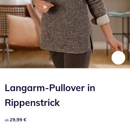
Zum Vergrößern auf das Bild klicken
Langarm-Pullover in
Rippenstrick
29,99 €
29,99 €
ab