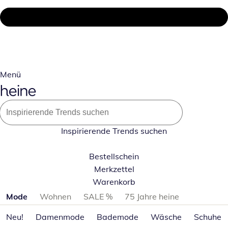
Menü
Inspirierende Trends suchen
Bestellschein
Merkzettel
Warenkorb
Produktkategorien überspringen
Mode
Wohnen
SALE %
75 Jahre heine
Neu!
Damenmode
Bademode
Wäsche
Schuhe