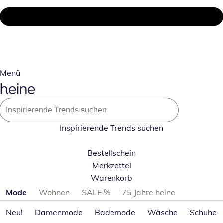
Menü
Inspirierende Trends suchen
Bestellschein
Merkzettel
Warenkorb
Produktkategorien überspringen
Mode
Wohnen
SALE %
75 Jahre heine
Neu!
Damenmode
Bademode
Wäsche
Schuhe