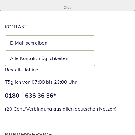
Chat
KONTAKT
E-Mail schreiben
Öffnet E-Mail-Client
Alle Kontaktmöglichkeiten
Bestell-Hotline
Täglich von 07:00 bis 23:00 Uhr
Telefonnummer:
0180 - 636 36 36
*
Öffnet Telefon
(20 Cent/Verbindung aus allen deutschen Netzen)
KUNDENSERVICE