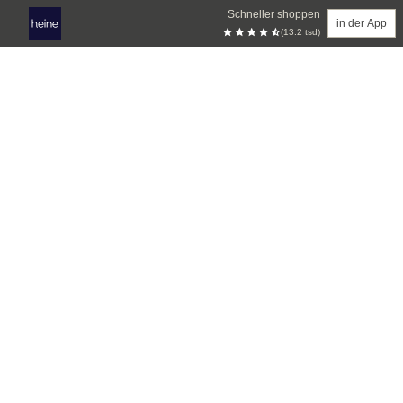
Schneller shoppen
in der App
(13.2 tsd)
Zum Hauptinhalt springen