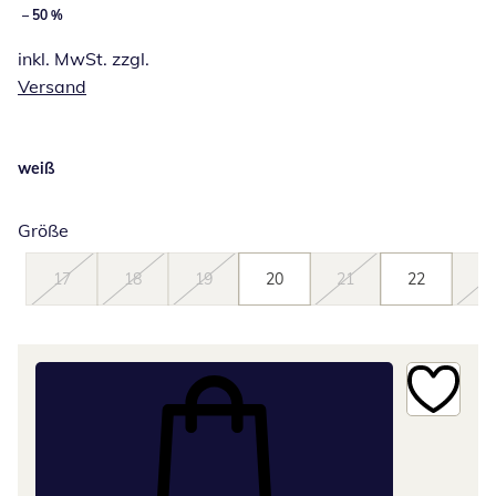
– 50 %
inkl. MwSt. zzgl.
Versand
weiß
Größe
17
18
19
20
21
22
23