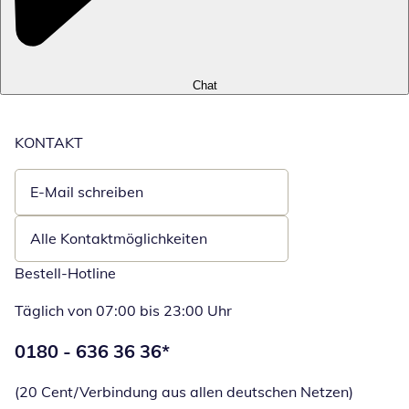
Chat
KONTAKT
E-Mail schreiben
Öffnet E-Mail-Client
Alle Kontaktmöglichkeiten
Bestell-Hotline
Täglich von 07:00 bis 23:00 Uhr
Telefonnummer:
0180 - 636 36 36
*
Öffnet Telefon
(20 Cent/Verbindung aus allen deutschen Netzen)