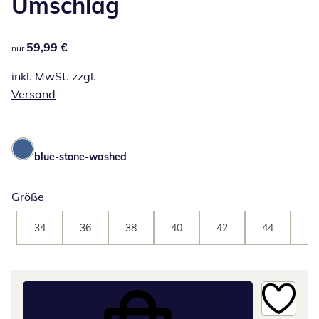
Umschlag
59,99 €
59,99 €
nur
inkl. MwSt. zzgl.
Versand
blue-stone-washed
Größe
34
36
38
40
42
44
46