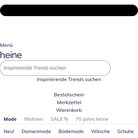
Menü
Inspirierende Trends suchen
Bestellschein
Merkzettel
Warenkorb
Produktkategorien überspringen
Mode
Wohnen
SALE %
75 Jahre heine
Neu!
Damenmode
Bademode
Wäsche
Schuhe