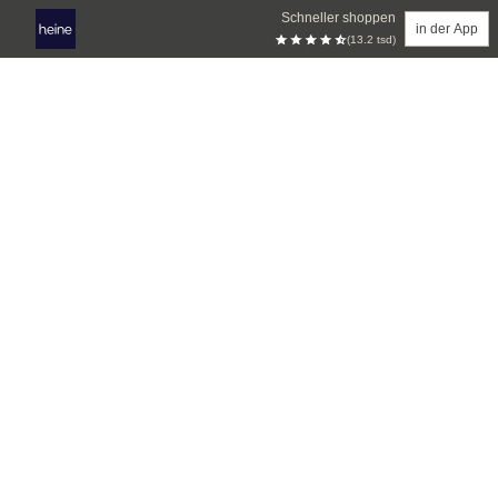
Schneller shoppen
in der App
(13.2 tsd)
Zum Hauptinhalt springen