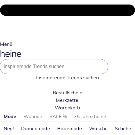
Menü
Inspirierende Trends suchen
Bestellschein
Merkzettel
Warenkorb
Produktkategorien überspringen
Mode
Wohnen
SALE %
75 Jahre heine
Neu!
Damenmode
Bademode
Wäsche
Schuhe