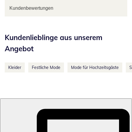
Kundenbewertungen
Kategorie-Empfehlungen überspringen
Kundenlieblinge aus unserem
Angebot
Kleider
Festliche Mode
Mode für Hochzeitsgäste
S