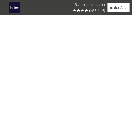
Schneller shoppen
in der App
(13.2 tsd)
Zum Hauptinhalt springen