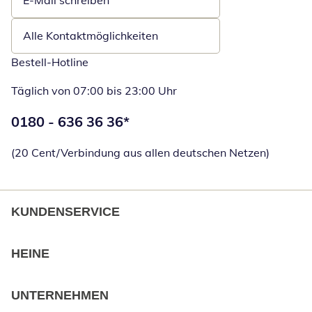
E-Mail schreiben
Öffnet E-Mail-Client
Alle Kontaktmöglichkeiten
Bestell-Hotline
Täglich von 07:00 bis 23:00 Uhr
Telefonnummer:
0180 - 636 36 36
*
Öffnet Telefon
(20 Cent/Verbindung aus allen deutschen Netzen)
KUNDENSERVICE
HEINE
UNTERNEHMEN