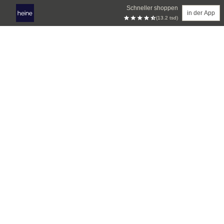
Schneller shoppen
in der App
(13.2 tsd)
Zum Hauptinhalt springen