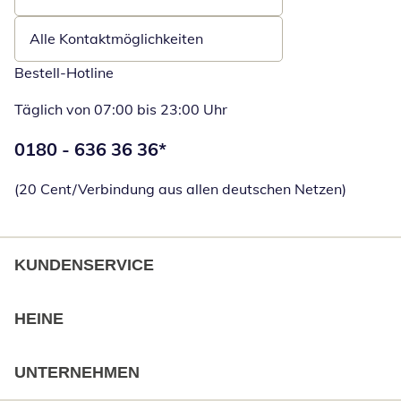
Öffnet E-Mail-Client
Alle Kontaktmöglichkeiten
Bestell-Hotline
Täglich von 07:00 bis 23:00 Uhr
Telefonnummer:
0180 - 636 36 36
*
Öffnet Telefon
(20 Cent/Verbindung aus allen deutschen Netzen)
KUNDENSERVICE
HEINE
UNTERNEHMEN