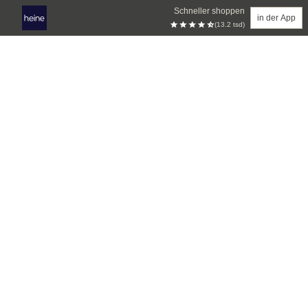
Schneller shoppen
in der App
(13.2 tsd)
Zum Hauptinhalt springen