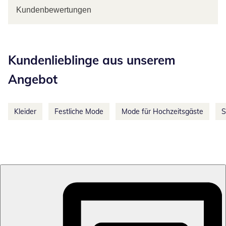
Kundenbewertungen
Kategorie-Empfehlungen überspringen
Kundenlieblinge aus unserem
Angebot
Kleider
Festliche Mode
Mode für Hochzeitsgäste
S