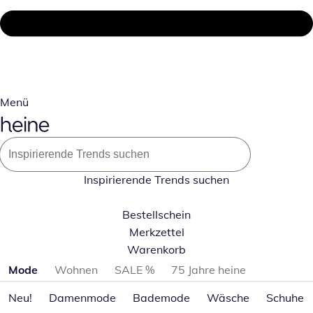
Menü
Inspirierende Trends suchen
Bestellschein
Merkzettel
Warenkorb
Produktkategorien überspringen
Mode
Wohnen
SALE %
75 Jahre heine
Neu!
Damenmode
Bademode
Wäsche
Schuhe