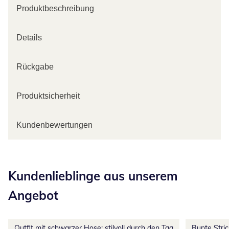
Produktbeschreibung
Details
Rückgabe
Produktsicherheit
Kundenbewertungen
Kategorie-Empfehlungen überspringen
Kundenlieblinge aus unserem
Angebot
Outfit mit schwarzer Hose: stilvoll durch den Tag
Bunte Stri