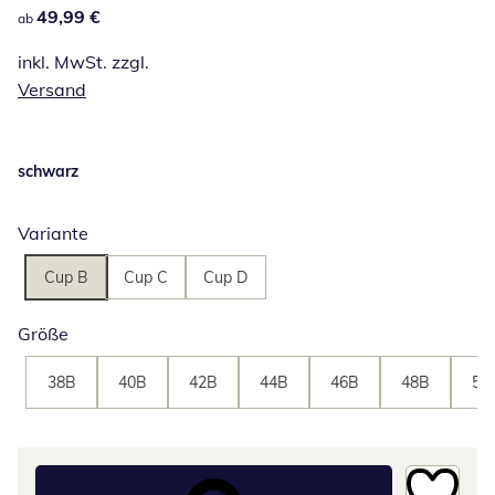
49,99 €
49,99 €
ab
inkl. MwSt. zzgl.
Versand
schwarz
Variante
Cup B
Cup C
Cup D
Größe
38B
40B
42B
44B
46B
48B
50