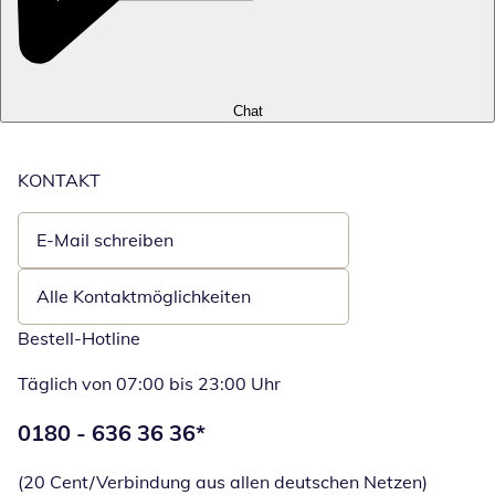
Chat
KONTAKT
E-Mail schreiben
Öffnet E-Mail-Client
Alle Kontaktmöglichkeiten
Bestell-Hotline
Täglich von 07:00 bis 23:00 Uhr
Telefonnummer:
0180 - 636 36 36
*
Öffnet Telefon
(20 Cent/Verbindung aus allen deutschen Netzen)