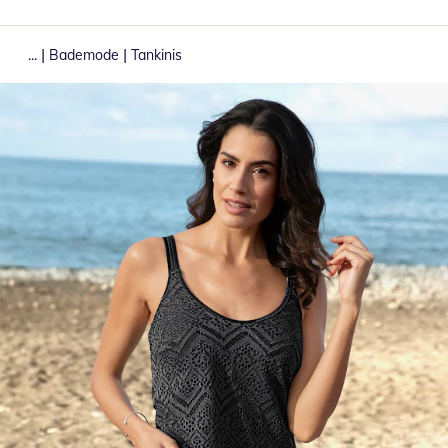
|
|
...
Bademode
Tankinis