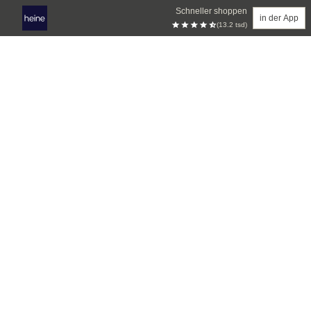
Schneller shoppen
in der App
(13.2 tsd)
Zum Hauptinhalt springen