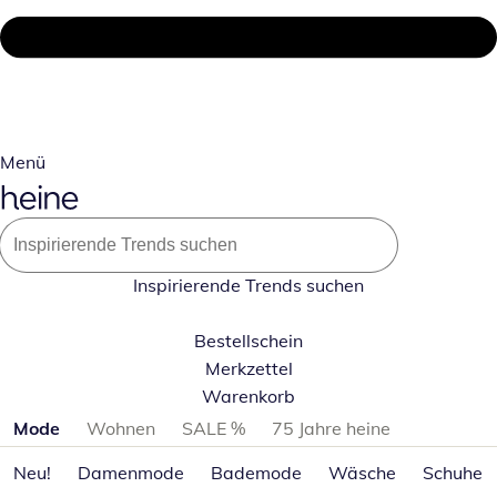
Menü
Inspirierende Trends suchen
Bestellschein
Merkzettel
Warenkorb
Produktkategorien überspringen
Mode
Wohnen
SALE %
75 Jahre heine
Neu!
Damenmode
Bademode
Wäsche
Schuhe