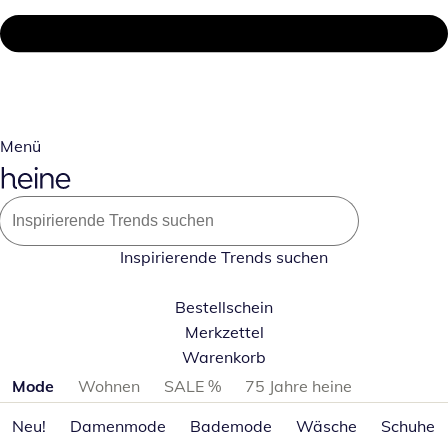
Menü
Inspirierende Trends suchen
Bestellschein
Merkzettel
Warenkorb
Produktkategorien überspringen
Mode
Wohnen
SALE %
75 Jahre heine
Neu!
Damenmode
Bademode
Wäsche
Schuhe