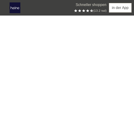
Schneller shoppen
in der App
(13.2 tsd)
Zum Hauptinhalt springen