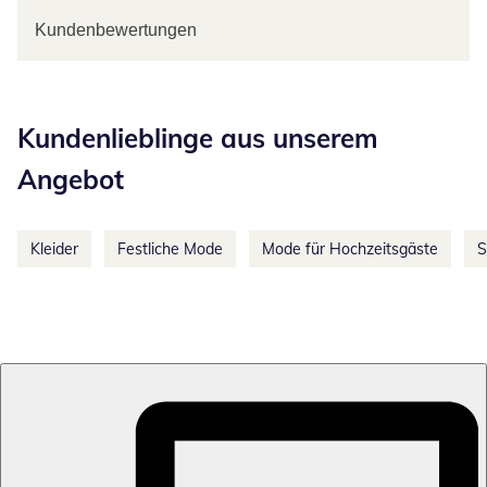
Kundenbewertungen
Kategorie-Empfehlungen überspringen
Kundenlieblinge aus unserem
Angebot
Kleider
Festliche Mode
Mode für Hochzeitsgäste
S