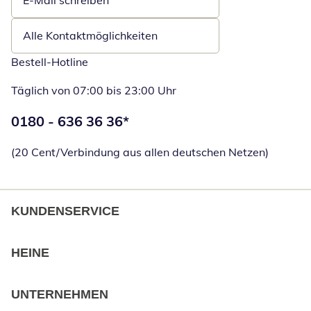
E-Mail schreiben
Öffnet E-Mail-Client
Alle Kontaktmöglichkeiten
Bestell-Hotline
Täglich von 07:00 bis 23:00 Uhr
Telefonnummer:
0180 - 636 36 36
*
Öffnet Telefon
(20 Cent/Verbindung aus allen deutschen Netzen)
KUNDENSERVICE
HEINE
UNTERNEHMEN