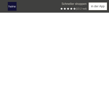
Schneller shoppen
in der App
(13.2 tsd)
Zum Hauptinhalt springen