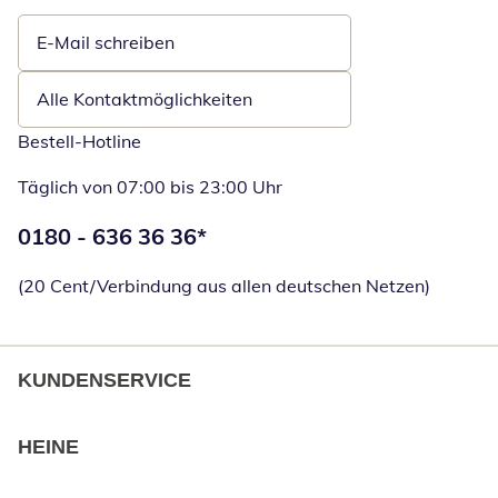
E-Mail schreiben
Öffnet E-Mail-Client
Alle Kontaktmöglichkeiten
Bestell-Hotline
Täglich von 07:00 bis 23:00 Uhr
Telefonnummer:
0180 - 636 36 36
*
Öffnet Telefon
(20 Cent/Verbindung aus allen deutschen Netzen)
KUNDENSERVICE
HEINE