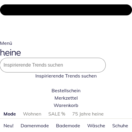
Menü
Inspirierende Trends suchen
Bestellschein
Merkzettel
Warenkorb
Produktkategorien überspringen
Mode
Wohnen
SALE %
75 Jahre heine
Neu!
Damenmode
Bademode
Wäsche
Schuhe