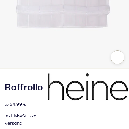
Zum Vergrößern auf das Bild klicken
Raffrollo
54,99 €
54,99 €
ab
inkl. MwSt. zzgl.
Versand