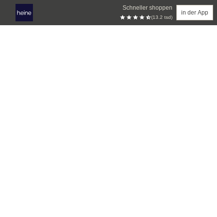
Schneller shoppen
in der App
(13.2 tsd)
Zum Hauptinhalt springen