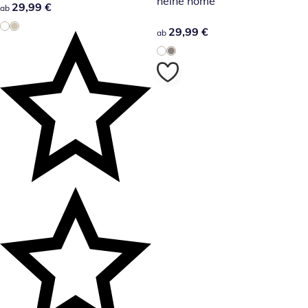
heine home
29,99 €
29,99 €
ab
29,99 €
29,99 €
ab