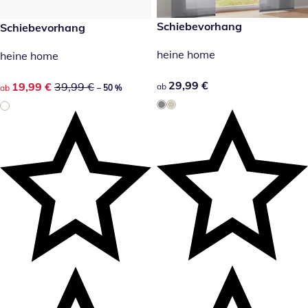
29,99 €
Schiebevorhang
reduzierter Preis 19,99 €, vorheriger Preis: 39,99 €
Schiebevorhang
-50 %
heine home
heine home
29,99 €
29,99 €
reduzierter Preis 19,99 €, vorheriger Preis: 39,99 €
19,99 €
39,99 €
ab
ab
– 50 %