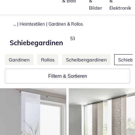
& Bad
&
&
Bilder
Elektronik
|
|
...
Heimtextilien
Gardinen & Rollos
Produkte
53
Schiebegardinen
Weitere Kategorien überspringen
Gardinen
Rollos
Scheibengardinen
Schieb
Filtern & Sortieren