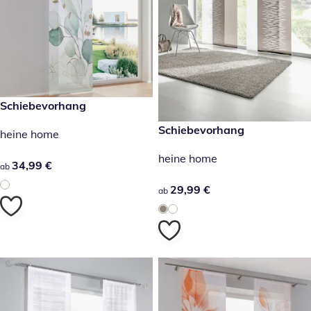
34,99 €
Schiebevorhang
29,99 €
Schiebevorhang
heine home
heine home
34,99 €
34,99 €
ab
29,99 €
29,99 €
ab