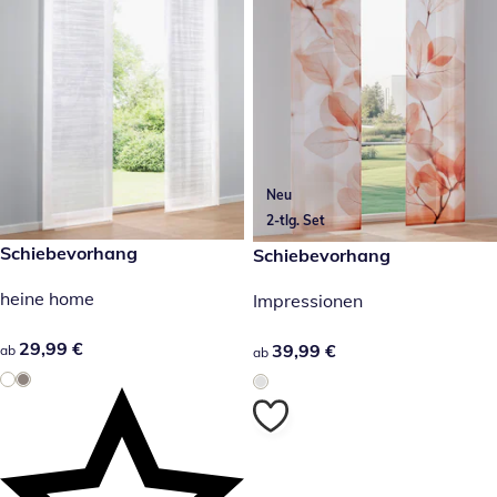
Neu
2-tlg. Set
29,99 €
Schiebevorhang
39,99 €
Schiebevorhang
heine home
Impressionen
29,99 €
29,99 €
39,99 €
39,99 €
ab
ab