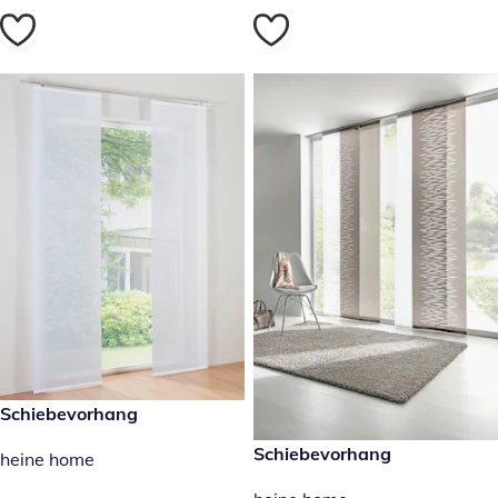
29,99 €
Schiebevorhang
29,99 €
Schiebevorhang
heine home