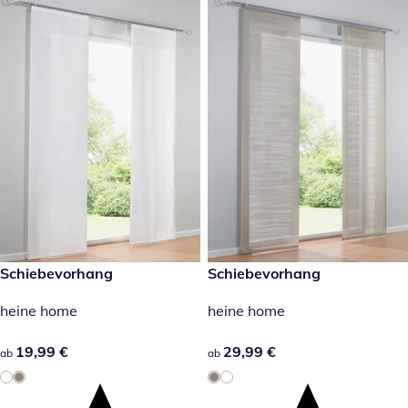
19,99 €
Schiebevorhang
29,99 €
Schiebevorhang
heine home
heine home
19,99 €
19,99 €
29,99 €
29,99 €
ab
ab