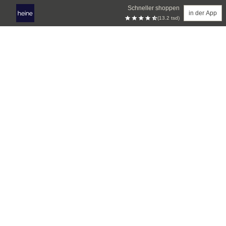
Schneller shoppen
in der App
(13.2 tsd)
Zum Hauptinhalt springen