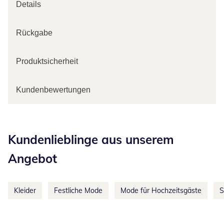
Details
Rückgabe
Produktsicherheit
Kundenbewertungen
Kategorie-Empfehlungen überspringen
Kundenlieblinge aus unserem
Angebot
Kleider
Festliche Mode
Mode für Hochzeitsgäste
S