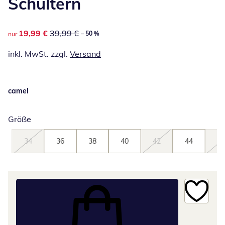
Schultern
reduzierter Preis 19,99 €, vorheriger Preis: 39,99 €
19,99 €
39,99 €
– 50 %
nur
inkl. MwSt. zzgl.
Versand
camel
Größe
34
36
38
40
42
44
46