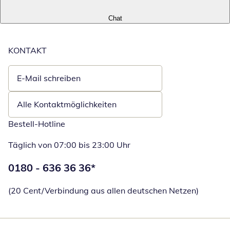
Chat
KONTAKT
E-Mail schreiben
Öffnet E-Mail-Client
Alle Kontaktmöglichkeiten
Bestell-Hotline
Täglich von 07:00 bis 23:00 Uhr
Telefonnummer:
0180 - 636 36 36
*
Öffnet Telefon
(20 Cent/Verbindung aus allen deutschen Netzen)