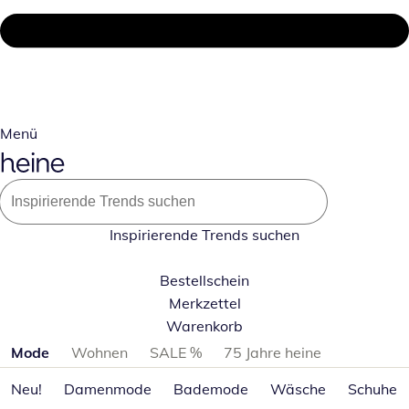
Menü
Inspirierende Trends suchen
Bestellschein
Merkzettel
Warenkorb
Produktkategorien überspringen
Mode
Wohnen
SALE %
75 Jahre heine
Neu!
Damenmode
Bademode
Wäsche
Schuhe