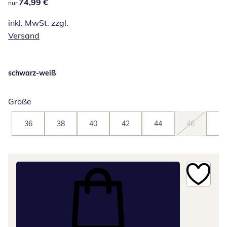
74,99 €
74,99 €
nur
inkl. MwSt. zzgl.
Versand
schwarz-weiß
Größe
36
38
40
42
44
46
48