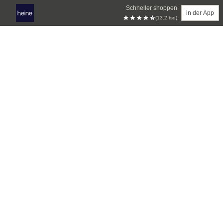
Schneller shoppen
in der App
(13.2 tsd)
Zum Hauptinhalt springen