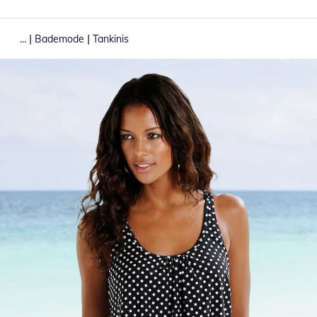
|
|
...
Bademode
Tankinis