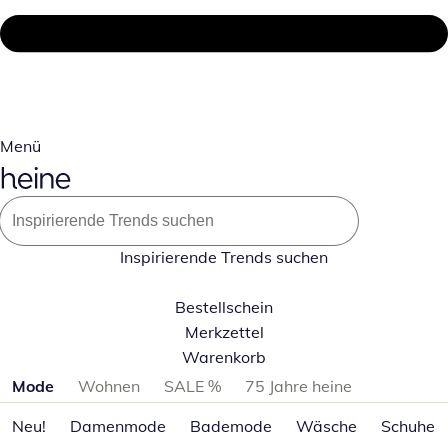
Menü
Inspirierende Trends suchen
Bestellschein
Merkzettel
Warenkorb
Produktkategorien überspringen
Mode
Wohnen
SALE %
75 Jahre heine
Neu!
Damenmode
Bademode
Wäsche
Schuhe