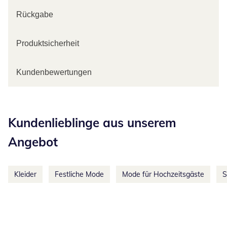
Rückgabe
Produktsicherheit
Kundenbewertungen
Kategorie-Empfehlungen überspringen
Kundenlieblinge aus unserem
Angebot
Kleider
Festliche Mode
Mode für Hochzeitsgäste
S