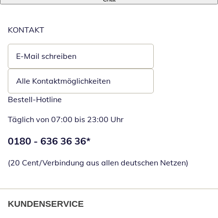
KONTAKT
E-Mail schreiben
Öffnet E-Mail-Client
Alle Kontaktmöglichkeiten
Bestell-Hotline
Täglich von 07:00 bis 23:00 Uhr
Telefonnummer:
0180 - 636 36 36
*
Öffnet Telefon
(20 Cent/Verbindung aus allen deutschen Netzen)
KUNDENSERVICE