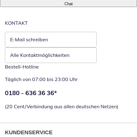
Chat
KONTAKT
E-Mail schreiben
Öffnet E-Mail-Client
Alle Kontaktmöglichkeiten
Bestell-Hotline
Täglich von 07:00 bis 23:00 Uhr
Telefonnummer:
0180 - 636 36 36
*
Öffnet Telefon
(20 Cent/Verbindung aus allen deutschen Netzen)
KUNDENSERVICE