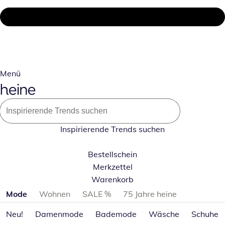
Menü
Inspirierende Trends suchen
Bestellschein
Merkzettel
Warenkorb
Produktkategorien überspringen
Mode
Wohnen
SALE %
75 Jahre heine
Neu!
Damenmode
Bademode
Wäsche
Schuhe