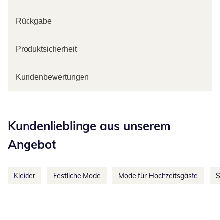
Rückgabe
Produktsicherheit
Kundenbewertungen
Kategorie-Empfehlungen überspringen
Kundenlieblinge aus unserem
Angebot
Kleider
Festliche Mode
Mode für Hochzeitsgäste
S