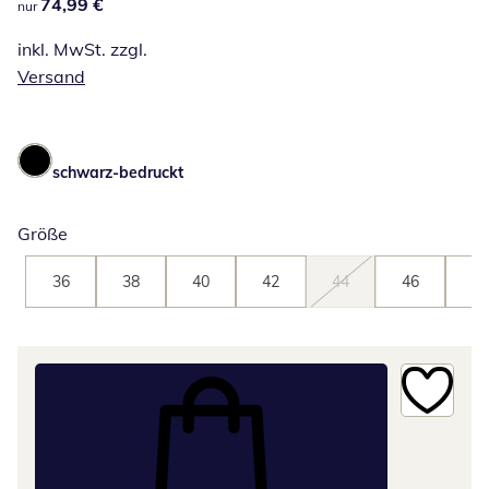
74,99 €
74,99 €
nur
inkl. MwSt. zzgl.
Versand
schwarz-bedruckt
Größe
36
38
40
42
44
46
48