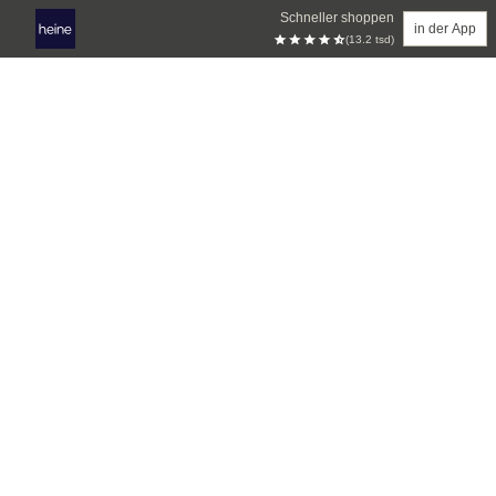
Schneller shoppen
in der App
(13.2 tsd)
Zum Hauptinhalt springen