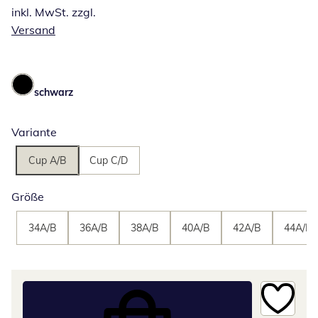
inkl. MwSt. zzgl.
Versand
schwarz
Variante
Cup A/B
Cup C/D
Größe
34A/B
36A/B
38A/B
40A/B
42A/B
44A/B