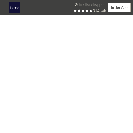
Schneller shoppen
in der App
(13.2 tsd)
Zum Hauptinhalt springen