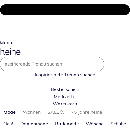
Menü
Inspirierende Trends suchen
Bestellschein
Merkzettel
Warenkorb
Produktkategorien überspringen
Mode
Wohnen
SALE %
75 Jahre heine
Neu!
Damenmode
Bademode
Wäsche
Schuhe