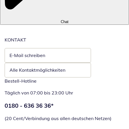
Chat
KONTAKT
E-Mail schreiben
Öffnet E-Mail-Client
Alle Kontaktmöglichkeiten
Bestell-Hotline
Täglich von 07:00 bis 23:00 Uhr
Telefonnummer:
0180 - 636 36 36
*
Öffnet Telefon
(20 Cent/Verbindung aus allen deutschen Netzen)