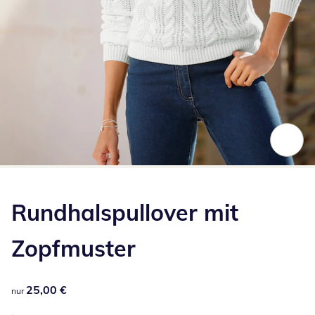
Zum Vergrößern auf das Bild klicken
Rundhalspullover mit
Zopfmuster
25,00 €
25,00 €
nur