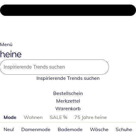
Menü
Inspirierende Trends suchen
Bestellschein
Merkzettel
Warenkorb
Produktkategorien überspringen
Mode
Wohnen
SALE %
75 Jahre heine
Neu!
Damenmode
Bademode
Wäsche
Schuhe