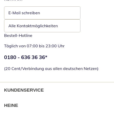
E-Mail schreiben
Öffnet E-Mail-Client
Alle Kontaktmöglichkeiten
Bestell-Hotline
Täglich von 07:00 bis 23:00 Uhr
Telefonnummer:
0180 - 636 36 36
*
Öffnet Telefon
(20 Cent/Verbindung aus allen deutschen Netzen)
KUNDENSERVICE
HEINE