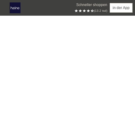
Schneller shoppen
in der App
(13.2 tsd)
Zum Hauptinhalt springen