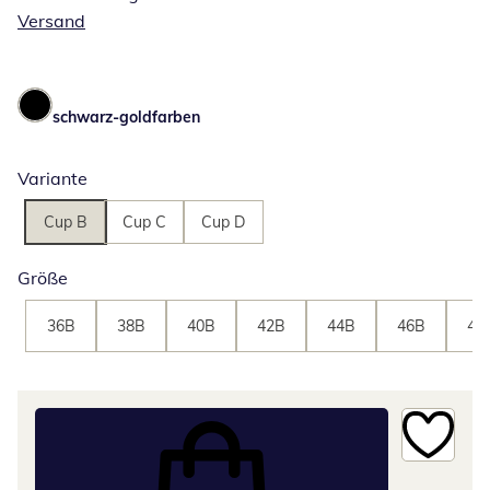
Versand
schwarz-goldfarben
Variante
Cup B
Cup C
Cup D
Größe
36B
38B
40B
42B
44B
46B
48