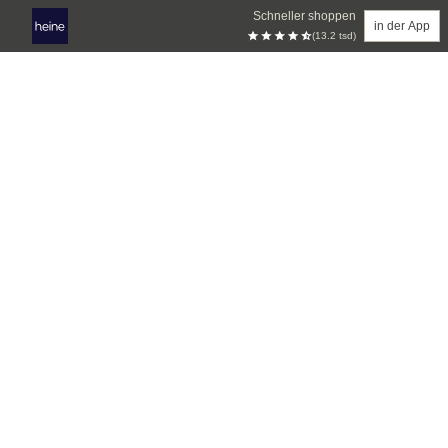
Schneller shoppen
in der App
(13.2 tsd)
Zum Hauptinhalt springen