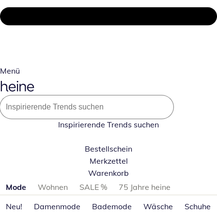
Menü
Inspirierende Trends suchen
Bestellschein
Merkzettel
Warenkorb
Produktkategorien überspringen
Mode
Wohnen
SALE %
75 Jahre heine
Neu!
Damenmode
Bademode
Wäsche
Schuhe