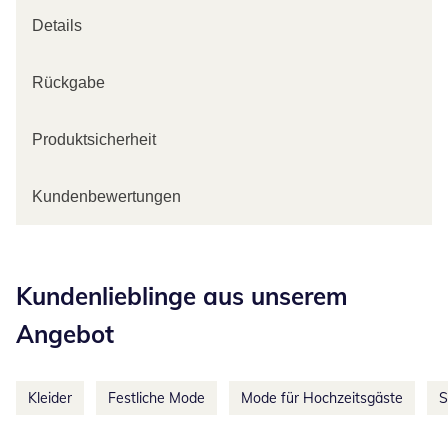
Details
Rückgabe
Produktsicherheit
Kundenbewertungen
Kategorie-Empfehlungen überspringen
Kundenlieblinge aus unserem
Angebot
Kleider
Festliche Mode
Mode für Hochzeitsgäste
S