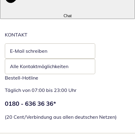
Chat
KONTAKT
E-Mail schreiben
Öffnet E-Mail-Client
Alle Kontaktmöglichkeiten
Bestell-Hotline
Täglich von 07:00 bis 23:00 Uhr
Telefonnummer:
0180 - 636 36 36
*
Öffnet Telefon
(20 Cent/Verbindung aus allen deutschen Netzen)