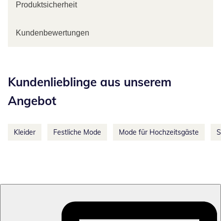
Produktsicherheit
Kundenbewertungen
Kategorie-Empfehlungen überspringen
Kundenlieblinge aus unserem
Angebot
Kleider
Festliche Mode
Mode für Hochzeitsgäste
S