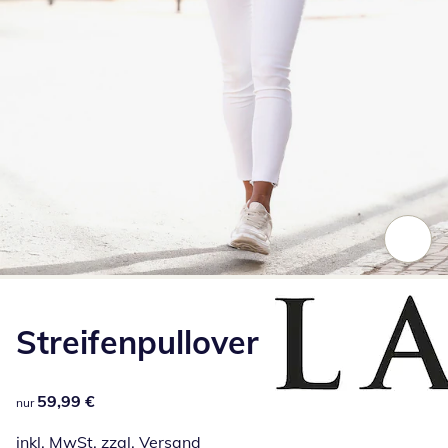
Zum Vergrößern auf das Bild klicken
Streifenpullover
59,99 €
59,99 €
nur
inkl. MwSt. zzgl.
Versand