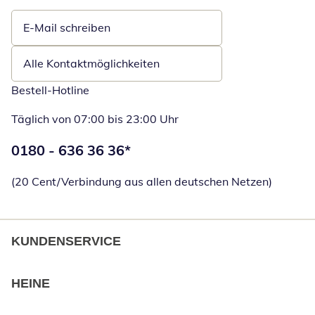
E-Mail schreiben
Öffnet E-Mail-Client
Alle Kontaktmöglichkeiten
Bestell-Hotline
Täglich von 07:00 bis 23:00 Uhr
Telefonnummer:
0180 - 636 36 36
*
Öffnet Telefon
(20 Cent/Verbindung aus allen deutschen Netzen)
KUNDENSERVICE
HEINE