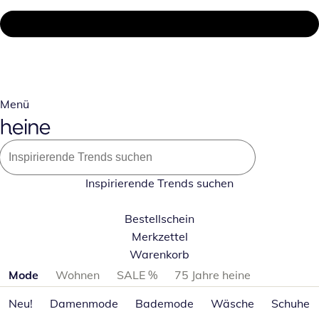
Menü
Inspirierende Trends suchen
Bestellschein
Merkzettel
Warenkorb
Produktkategorien überspringen
Mode
Wohnen
SALE %
75 Jahre heine
Neu!
Damenmode
Bademode
Wäsche
Schuhe