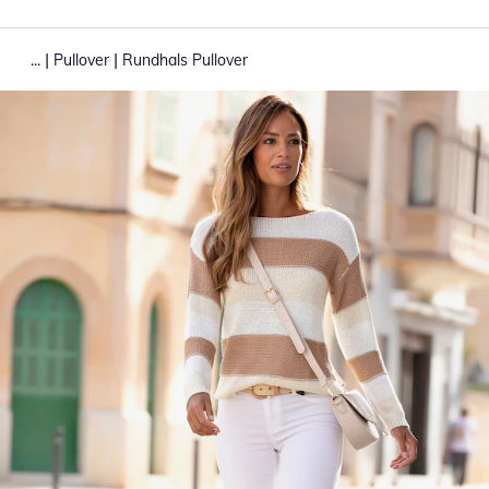
|
|
...
Pullover
Rundhals Pullover