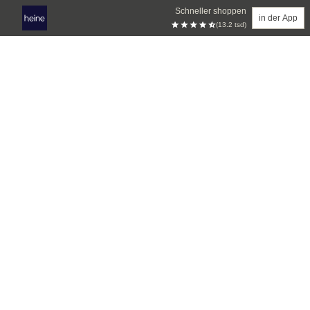
Schneller shoppen
in der App
(13.2 tsd)
Zum Hauptinhalt springen