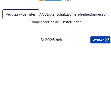
Öffnet in neuem Fenster
Öffnet in neuem Fenster
Vertrag widerrufen
AGB
Datenschutz
Barrierefreiheit
Impressum
Compliance
Cookie-Einstellungen
© 2026 heine