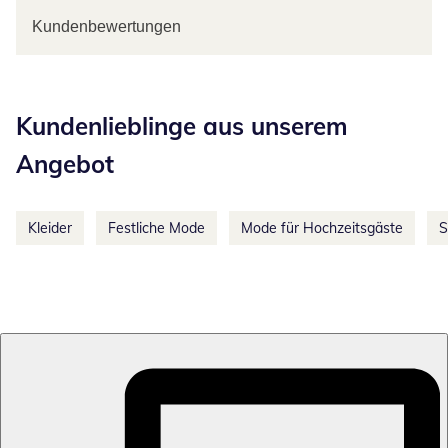
Kundenbewertungen
Kategorie-Empfehlungen überspringen
Kundenlieblinge aus unserem
Angebot
Kleider
Festliche Mode
Mode für Hochzeitsgäste
S