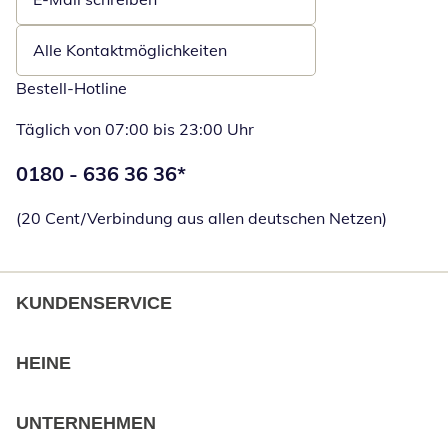
Öffnet E-Mail-Client
Alle Kontaktmöglichkeiten
Bestell-Hotline
Täglich von 07:00 bis 23:00 Uhr
Telefonnummer:
0180 - 636 36 36
*
Öffnet Telefon
(20 Cent/Verbindung aus allen deutschen Netzen)
KUNDENSERVICE
HEINE
UNTERNEHMEN