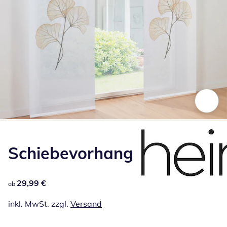
Zum Vergrößern auf das Bild klicken
Schiebevorhang
29,99 €
29,99 €
ab
inkl. MwSt. zzgl.
Versand