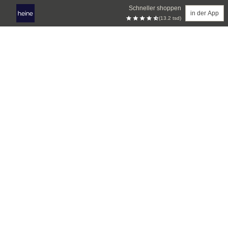
Schneller shoppen
in der App
(13.2 tsd)
Zum Hauptinhalt springen