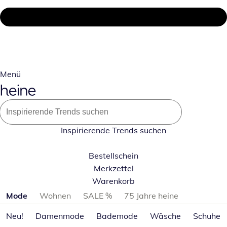
Menü
Inspirierende Trends suchen
Bestellschein
Merkzettel
Warenkorb
Produktkategorien überspringen
Mode
Wohnen
SALE %
75 Jahre heine
Neu!
Damenmode
Bademode
Wäsche
Schuhe