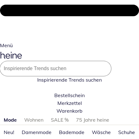
Menü
Inspirierende Trends suchen
Bestellschein
Merkzettel
Warenkorb
Produktkategorien überspringen
Mode
Wohnen
SALE %
75 Jahre heine
Neu!
Damenmode
Bademode
Wäsche
Schuhe