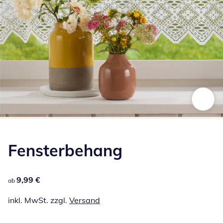
Zum Vergrößern auf das Bild klicken
Fensterbehang
9,99 €
9,99 €
ab
inkl. MwSt. zzgl.
Versand