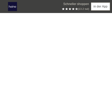
Schneller shoppen
in der App
(13.2 tsd)
Zum Hauptinhalt springen