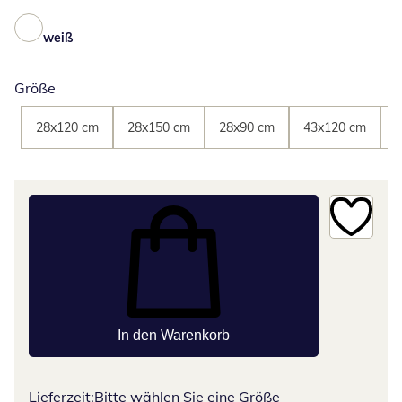
weiß
Größe
28x120 cm
28x150 cm
28x90 cm
43x120 cm
4
In den Warenkorb
Lieferzeit:
Bitte wählen Sie eine Größe