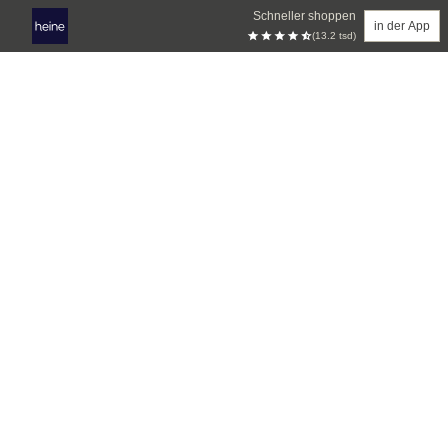
Schneller shoppen
in der App
(13.2 tsd)
Zum Hauptinhalt springen