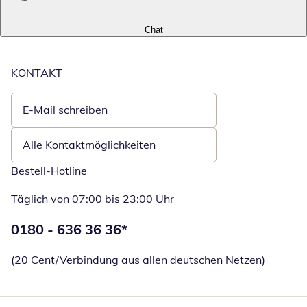
Chat
KONTAKT
E-Mail schreiben
Öffnet E-Mail-Client
Alle Kontaktmöglichkeiten
Bestell-Hotline
Täglich von 07:00 bis 23:00 Uhr
Telefonnummer:
0180 - 636 36 36
*
Öffnet Telefon
(20 Cent/Verbindung aus allen deutschen Netzen)