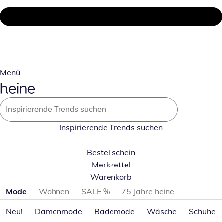
Menü
Inspirierende Trends suchen
Bestellschein
Merkzettel
Warenkorb
Produktkategorien überspringen
Mode
Wohnen
SALE %
75 Jahre heine
Neu!
Damenmode
Bademode
Wäsche
Schuhe