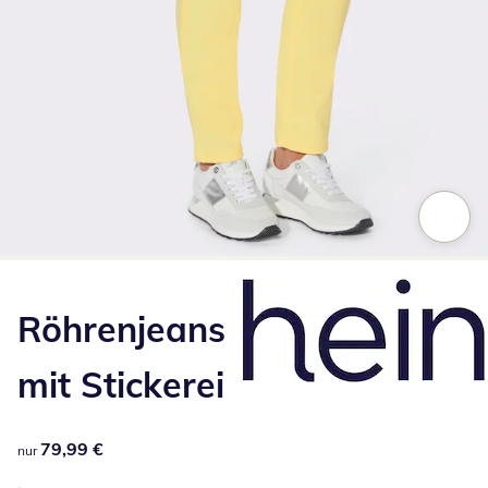
Zum Vergrößern auf das Bild klicken
Röhrenjeans
mit Stickerei
79,99 €
79,99 €
nur