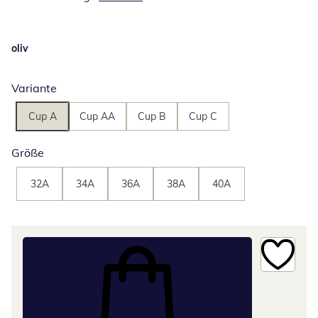
oliv
Variante
Cup A
Cup AA
Cup B
Cup C
Größe
32A
34A
36A
38A
40A