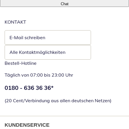
Chat
KONTAKT
E-Mail schreiben
Öffnet E-Mail-Client
Alle Kontaktmöglichkeiten
Bestell-Hotline
Täglich von 07:00 bis 23:00 Uhr
Telefonnummer:
0180 - 636 36 36
*
Öffnet Telefon
(20 Cent/Verbindung aus allen deutschen Netzen)
KUNDENSERVICE