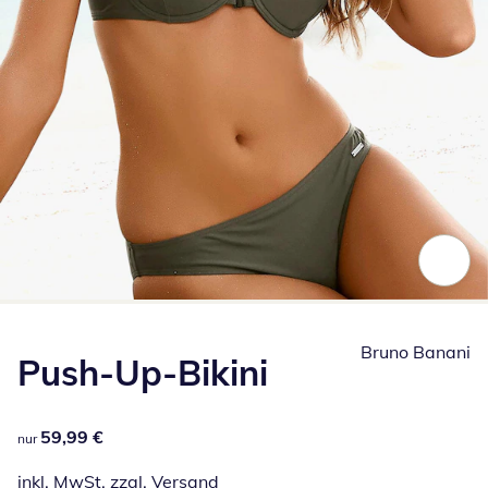
Zum Vergrößern auf das Bild klicken
Bruno Banani
Push-Up-Bikini
59,99 €
59,99 €
nur
inkl. MwSt. zzgl.
Versand