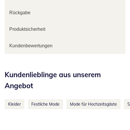
Rückgabe
Produktsicherheit
Kundenbewertungen
Kategorie-Empfehlungen überspringen
Kundenlieblinge aus unserem
Angebot
Kleider
Festliche Mode
Mode für Hochzeitsgäste
S