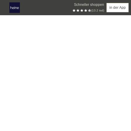
Schneller shoppen
in der App
(13.2 tsd)
Zum Hauptinhalt springen