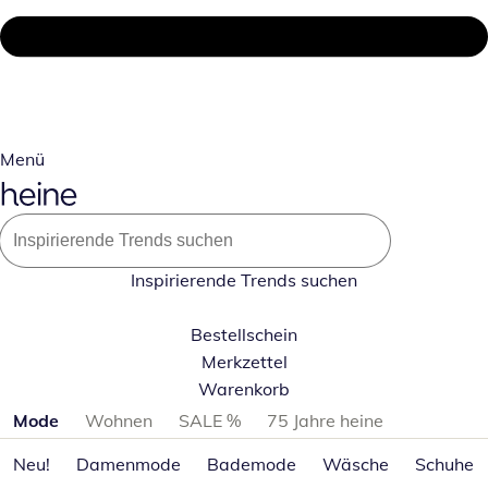
Menü
Inspirierende Trends suchen
Bestellschein
Merkzettel
Warenkorb
Produktkategorien überspringen
Mode
Wohnen
SALE %
75 Jahre heine
Neu!
Damenmode
Bademode
Wäsche
Schuhe