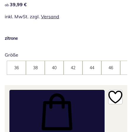
39,99 €
39,99 €
ab
inkl. MwSt. zzgl.
Versand
zitrone
Größe
36
38
40
42
44
46
48