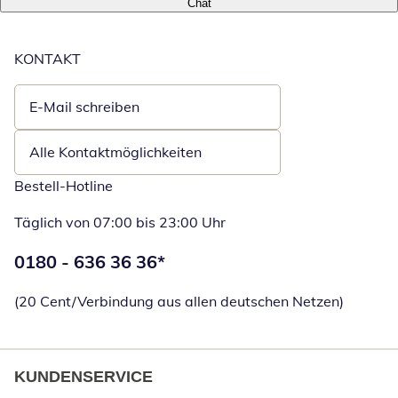
Chat
KONTAKT
E-Mail schreiben
Öffnet E-Mail-Client
Alle Kontaktmöglichkeiten
Bestell-Hotline
Täglich von 07:00 bis 23:00 Uhr
Telefonnummer:
0180 - 636 36 36
*
Öffnet Telefon
(20 Cent/Verbindung aus allen deutschen Netzen)
KUNDENSERVICE