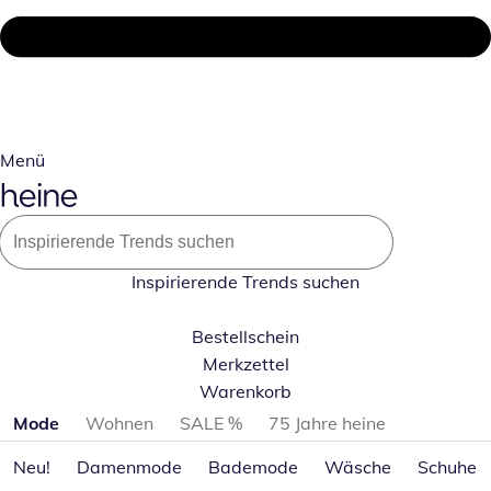
Menü
Inspirierende Trends suchen
Bestellschein
Merkzettel
Warenkorb
Produktkategorien überspringen
Mode
Wohnen
SALE %
75 Jahre heine
Neu!
Damenmode
Bademode
Wäsche
Schuhe