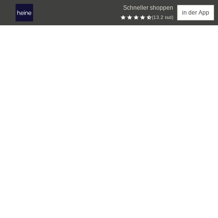
Schneller shoppen
in der App
(13.2 tsd)
Zum Hauptinhalt springen