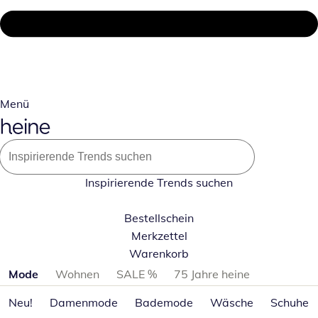
Menü
Inspirierende Trends suchen
Bestellschein
Merkzettel
Warenkorb
Produktkategorien überspringen
Mode
Wohnen
SALE %
75 Jahre heine
Neu!
Damenmode
Bademode
Wäsche
Schuhe