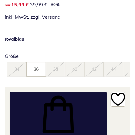
reduzierter Preis 15,99 €, vorheriger Preis: 39,99 €
15,99 €
39,99 €
– 60 %
nur
inkl. MwSt. zzgl.
Versand
royalblau
Größe
34
36
38
40
42
44
46