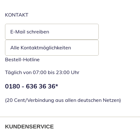
KONTAKT
E-Mail schreiben
Öffnet E-Mail-Client
Alle Kontaktmöglichkeiten
Bestell-Hotline
Täglich von 07:00 bis 23:00 Uhr
Telefonnummer:
0180 - 636 36 36
*
Öffnet Telefon
(20 Cent/Verbindung aus allen deutschen Netzen)
KUNDENSERVICE