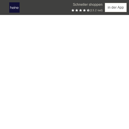
Schneller shoppen
in der App
(13.2 tsd)
Zum Hauptinhalt springen