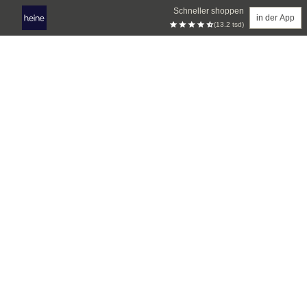
Schneller shoppen
in der App
(13.2 tsd)
Zum Hauptinhalt springen