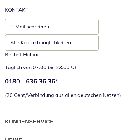
KONTAKT
E-Mail schreiben
Öffnet E-Mail-Client
Alle Kontaktmöglichkeiten
Bestell-Hotline
Täglich von 07:00 bis 23:00 Uhr
Telefonnummer:
0180 - 636 36 36
*
Öffnet Telefon
(20 Cent/Verbindung aus allen deutschen Netzen)
KUNDENSERVICE