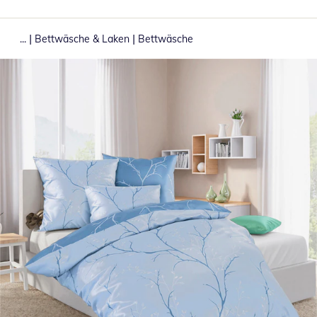
|
|
...
Bettwäsche & Laken
Bettwäsche