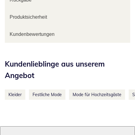
Produktsicherheit
Kundenbewertungen
Kategorie-Empfehlungen überspringen
Kundenlieblinge aus unserem
Angebot
Kleider
Festliche Mode
Mode für Hochzeitsgäste
S