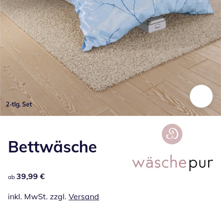
2-tlg. Set
Zum Vergrößern auf das Bild klicken
Bettwäsche
39,99 €
39,99 €
ab
inkl. MwSt. zzgl.
Versand