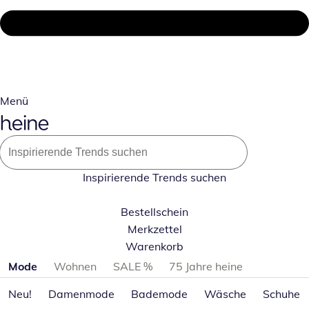
Menü
Inspirierende Trends suchen
Bestellschein
Merkzettel
Warenkorb
Produktkategorien überspringen
Mode
Wohnen
SALE %
75 Jahre heine
Neu!
Damenmode
Bademode
Wäsche
Schuhe