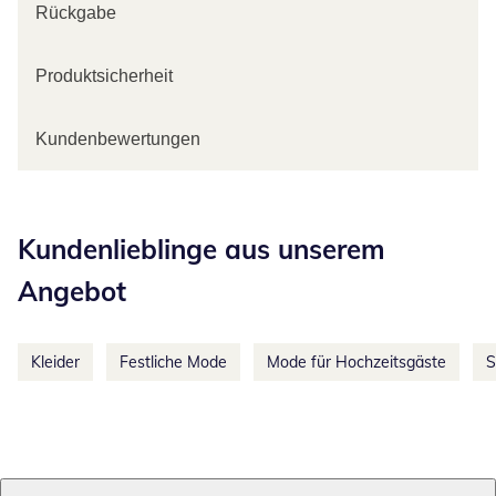
Rückgabe
Produktsicherheit
Kundenbewertungen
Kategorie-Empfehlungen überspringen
Kundenlieblinge aus unserem
Angebot
Kleider
Festliche Mode
Mode für Hochzeitsgäste
S