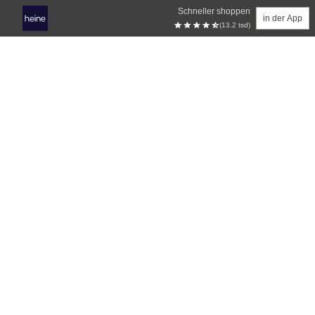
Schneller shoppen
in der App
(13.2 tsd)
Zum Hauptinhalt springen