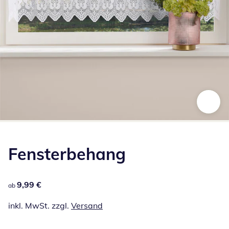
Zum Vergrößern auf das Bild klicken
Fensterbehang
9,99 €
9,99 €
ab
inkl. MwSt. zzgl.
Versand