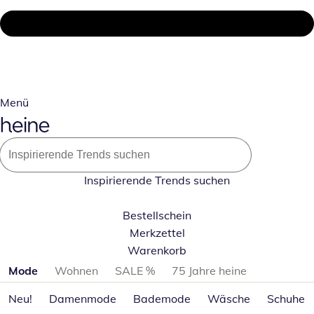
Menü
Inspirierende Trends suchen
Bestellschein
Merkzettel
Warenkorb
Produktkategorien überspringen
Mode
Wohnen
SALE %
75 Jahre heine
Neu!
Damenmode
Bademode
Wäsche
Schuhe