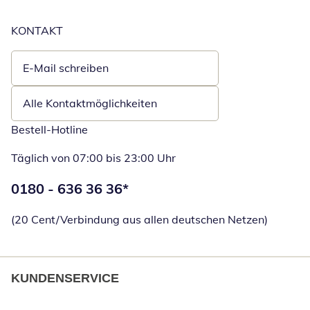
KONTAKT
E-Mail schreiben
Öffnet E-Mail-Client
Alle Kontaktmöglichkeiten
Bestell-Hotline
Täglich von 07:00 bis 23:00 Uhr
Telefonnummer:
0180 - 636 36 36
*
Öffnet Telefon
(20 Cent/Verbindung aus allen deutschen Netzen)
KUNDENSERVICE