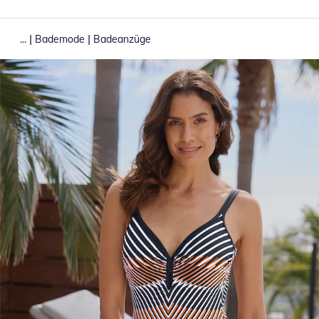
|
|
...
Bademode
Badeanzüge