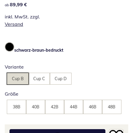
89,99 €
89,99 €
ab
inkl. MwSt. zzgl.
Versand
schwarz-braun-bedruckt
Variante
Cup B
Cup C
Cup D
Größe
38B
40B
42B
44B
46B
48B