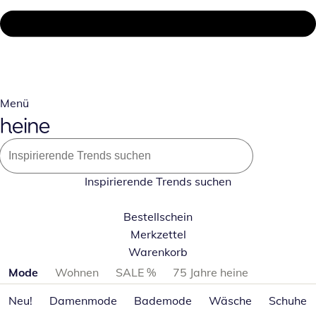
Menü
Inspirierende Trends suchen
Bestellschein
Merkzettel
Warenkorb
Produktkategorien überspringen
Mode
Wohnen
SALE %
75 Jahre heine
Neu!
Damenmode
Bademode
Wäsche
Schuhe