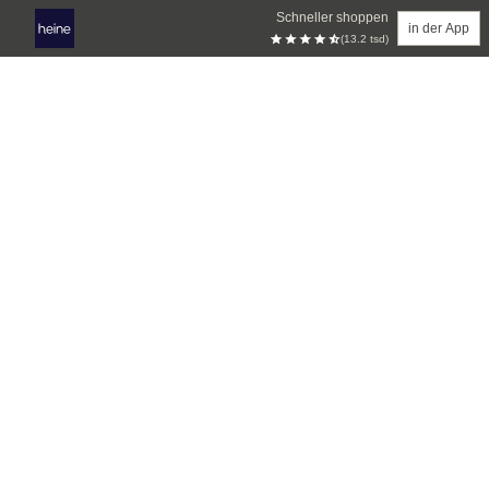
Schneller shoppen
in der App
(13.2 tsd)
Zum Hauptinhalt springen