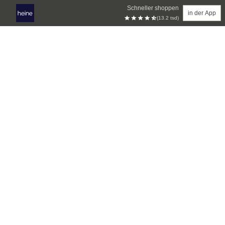
Schneller shoppen
in der App
(13.2 tsd)
Zum Hauptinhalt springen