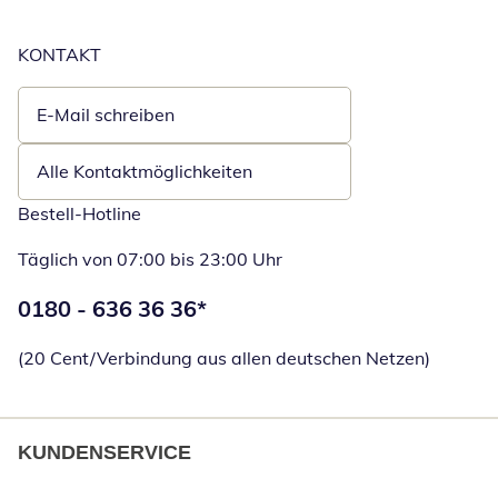
KONTAKT
E-Mail schreiben
Öffnet E-Mail-Client
Alle Kontaktmöglichkeiten
Bestell-Hotline
Täglich von 07:00 bis 23:00 Uhr
Telefonnummer:
0180 - 636 36 36
*
Öffnet Telefon
(20 Cent/Verbindung aus allen deutschen Netzen)
KUNDENSERVICE