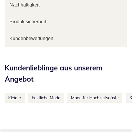
Nachhaltigkeit
Produktsicherheit
Kundenbewertungen
Kategorie-Empfehlungen überspringen
Kundenlieblinge aus unserem
Angebot
Kleider
Festliche Mode
Mode für Hochzeitsgäste
S