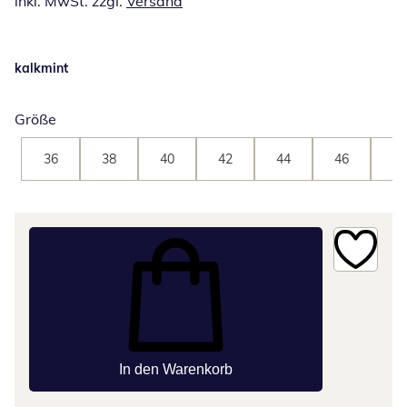
inkl. MwSt. zzgl.
Versand
kalkmint
Größe
36
38
40
42
44
46
48
In den Warenkorb