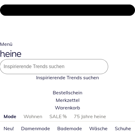
Menü
Inspirierende Trends suchen
Bestellschein
Merkzettel
Warenkorb
Produktkategorien überspringen
Mode
Wohnen
SALE %
75 Jahre heine
Neu!
Damenmode
Bademode
Wäsche
Schuhe