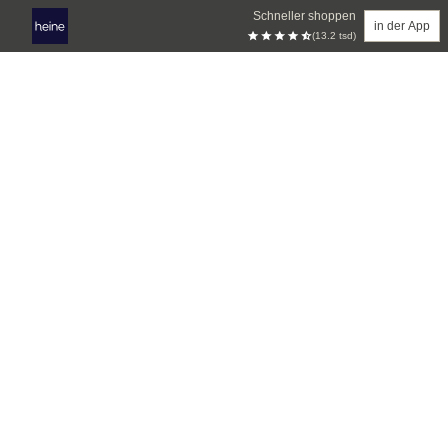
Schneller shoppen
in der App
(13.2 tsd)
Zum Hauptinhalt springen