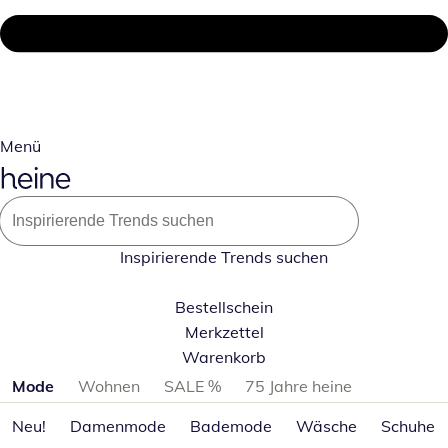
Menü
Inspirierende Trends suchen
Bestellschein
Merkzettel
Warenkorb
Produktkategorien überspringen
Mode
Wohnen
SALE %
75 Jahre heine
Neu!
Damenmode
Bademode
Wäsche
Schuhe