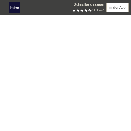
Schneller shoppen
in der App
(13.2 tsd)
Zum Hauptinhalt springen