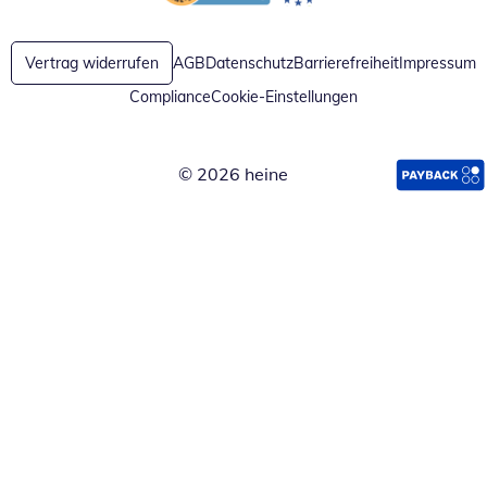
Öffnet in neuem Fenster
Öffnet in neuem Fenster
Vertrag widerrufen
AGB
Datenschutz
Barrierefreiheit
Impressum
Compliance
Cookie-Einstellungen
© 2026 heine