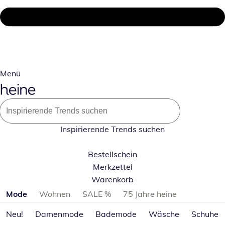
Menü
Inspirierende Trends suchen
Bestellschein
Merkzettel
Warenkorb
Produktkategorien überspringen
Mode
Wohnen
SALE %
75 Jahre heine
Neu!
Damenmode
Bademode
Wäsche
Schuhe