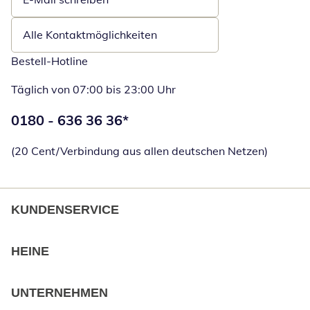
Öffnet E-Mail-Client
Alle Kontaktmöglichkeiten
Bestell-Hotline
Täglich von 07:00 bis 23:00 Uhr
Telefonnummer:
0180 - 636 36 36
*
Öffnet Telefon
(20 Cent/Verbindung aus allen deutschen Netzen)
KUNDENSERVICE
HEINE
UNTERNEHMEN