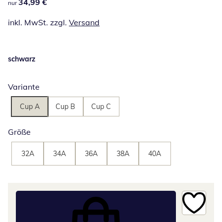
34,99 €
34,99 €
nur
inkl. MwSt. zzgl.
Versand
schwarz
Variante
Cup A
Cup B
Cup C
Größe
32A
34A
36A
38A
40A