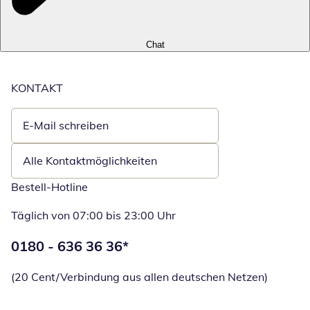
Chat
KONTAKT
E-Mail schreiben
Öffnet E-Mail-Client
Alle Kontaktmöglichkeiten
Bestell-Hotline
Täglich von 07:00 bis 23:00 Uhr
Telefonnummer:
0180 - 636 36 36
*
Öffnet Telefon
(20 Cent/Verbindung aus allen deutschen Netzen)