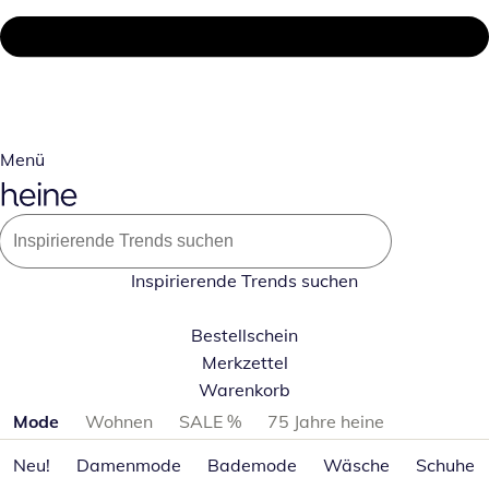
Menü
Inspirierende Trends suchen
Bestellschein
Merkzettel
Warenkorb
Produktkategorien überspringen
Mode
Wohnen
SALE %
75 Jahre heine
Neu!
Damenmode
Bademode
Wäsche
Schuhe