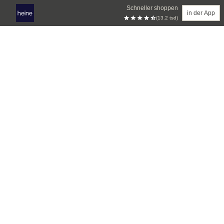
Schneller shoppen
in der App
(13.2 tsd)
Zum Hauptinhalt springen