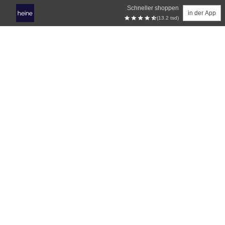
Schneller shoppen
in der App
(13.2 tsd)
Zum Hauptinhalt springen