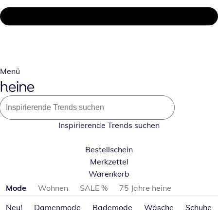
Menü
Inspirierende Trends suchen
Bestellschein
Merkzettel
Warenkorb
Produktkategorien überspringen
Mode
Wohnen
SALE %
75 Jahre heine
Neu!
Damenmode
Bademode
Wäsche
Schuhe