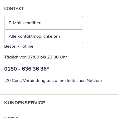
KONTAKT
E-Mail schreiben
Öffnet E-Mail-Client
Alle Kontaktmöglichkeiten
Bestell-Hotline
Täglich von 07:00 bis 23:00 Uhr
Telefonnummer:
0180 - 636 36 36
*
Öffnet Telefon
(20 Cent/Verbindung aus allen deutschen Netzen)
KUNDENSERVICE