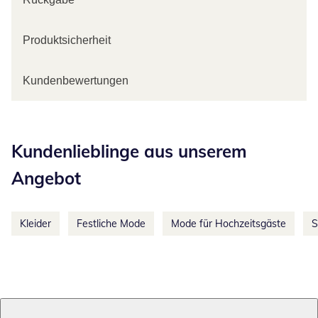
Produktsicherheit
Kundenbewertungen
Kategorie-Empfehlungen überspringen
Kundenlieblinge aus unserem
Angebot
Kleider
Festliche Mode
Mode für Hochzeitsgäste
S