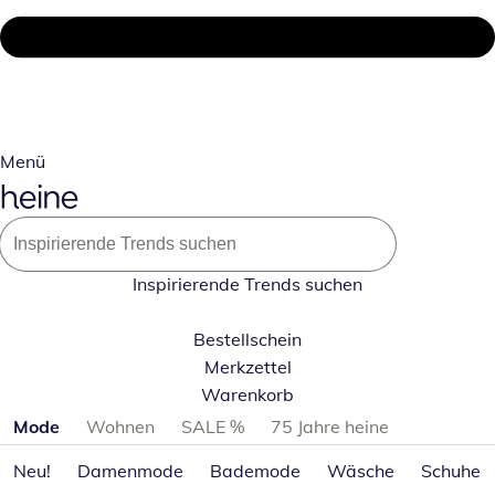
Menü
Inspirierende Trends suchen
Bestellschein
Merkzettel
Warenkorb
Produktkategorien überspringen
Mode
Wohnen
SALE %
75 Jahre heine
Neu!
Damenmode
Bademode
Wäsche
Schuhe