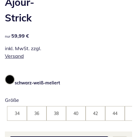
Ajour-
Strick
59,99 €
59,99 €
nur
inkl. MwSt. zzgl.
Versand
schwarz-weiß-meliert
Größe
34
36
38
40
42
44
46