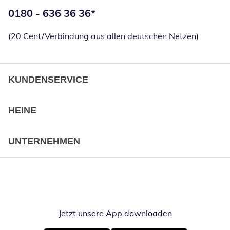
Telefonnummer:
0180 - 636 36 36
*
Öffnet Telefon
(20 Cent/Verbindung aus allen deutschen Netzen)
KUNDENSERVICE
HEINE
UNTERNEHMEN
Jetzt unsere App downloaden
Öffnet in neue