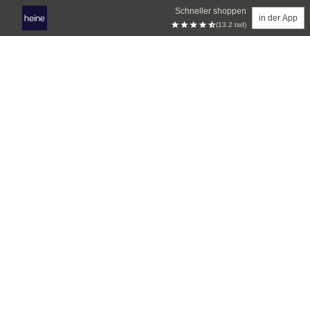
Schneller shoppen
in der App
(13.2 tsd)
Zum Hauptinhalt springen