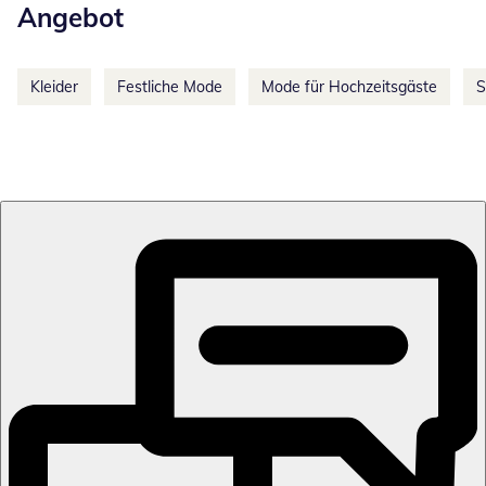
Angebot
Kleider
Festliche Mode
Mode für Hochzeitsgäste
S